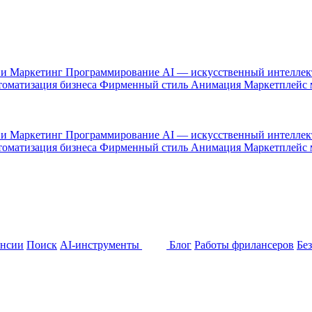
 и Маркетинг
Программирование
AI — искусственный интелле
оматизация бизнеса
Фирменный стиль
Анимация
Маркетплейс
 и Маркетинг
Программирование
AI — искусственный интелле
оматизация бизнеса
Фирменный стиль
Анимация
Маркетплейс
ансии
Поиск
AI-инструменты
Блог
Работы фрилансеров
Бе