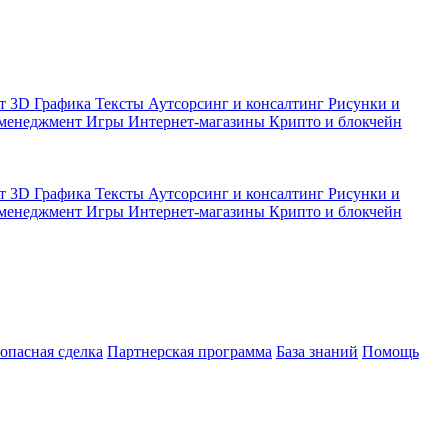
кт
3D Графика
Тексты
Аутсорсинг и консалтинг
Рисунки и
 менеджмент
Игры
Интернет-магазины
Крипто и блокчейн
кт
3D Графика
Тексты
Аутсорсинг и консалтинг
Рисунки и
 менеджмент
Игры
Интернет-магазины
Крипто и блокчейн
зопасная сделка
Партнерская программа
База знаний
Помощь