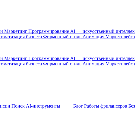
 и Маркетинг
Программирование
AI — искусственный интелле
оматизация бизнеса
Фирменный стиль
Анимация
Маркетплейс
 и Маркетинг
Программирование
AI — искусственный интелле
оматизация бизнеса
Фирменный стиль
Анимация
Маркетплейс
ансии
Поиск
AI-инструменты
Блог
Работы фрилансеров
Бе