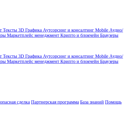
кт
Тексты
3D Графика
Аутсорсинг и консалтинг
Mobile
Аудио/
гры
Маркетплейс менеджмент
Крипто и блокчейн
Браузеры
кт
Тексты
3D Графика
Аутсорсинг и консалтинг
Mobile
Аудио/
гры
Маркетплейс менеджмент
Крипто и блокчейн
Браузеры
зопасная сделка
Партнерская программа
База знаний
Помощь