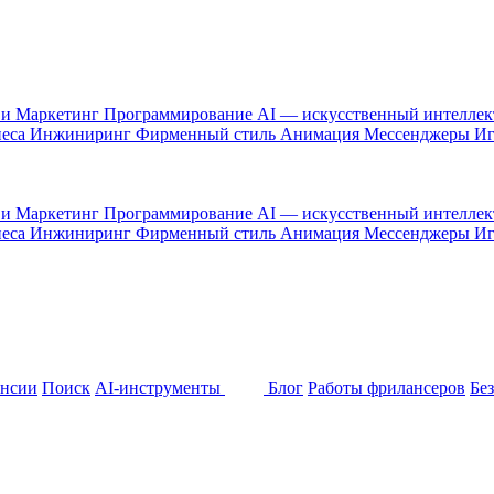
 и Маркетинг
Программирование
AI — искусственный интелле
неса
Инжиниринг
Фирменный стиль
Анимация
Мессенджеры
И
 и Маркетинг
Программирование
AI — искусственный интелле
неса
Инжиниринг
Фирменный стиль
Анимация
Мессенджеры
И
ансии
Поиск
AI-инструменты
Блог
Работы фрилансеров
Бе