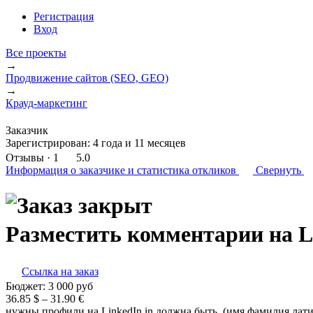
Регистрация
Вход
Все проекты
→
Продвижение сайтов (SEO, GEO)
→
Крауд-маркетинг
Заказчик
Зарегистрирован:
4 года и 11 месяцев
Отзывы
· 1
5.0
Информация о заказчике
и статистика откликов
Свернуть
Разместить комментарии на Li
Ссылка на заказ
Бюджет:
3 000
руб
36.85 $ – 31.90 €
нужны профили на LinkedIn in должна быть (имя фамилия латин