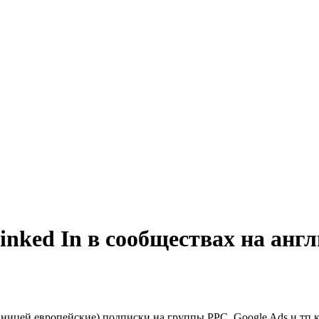
nked In в сообществах на анг
ицей европейские) подписки на группы PPC, Google Ads и тп как