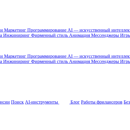
 и Маркетинг
Программирование
AI — искусственный интелле
са
Инжиниринг
Фирменный стиль
Анимация
Мессенджеры
Игр
 и Маркетинг
Программирование
AI — искусственный интелле
са
Инжиниринг
Фирменный стиль
Анимация
Мессенджеры
Игр
ансии
Поиск
AI-инструменты
Блог
Работы фрилансеров
Бе