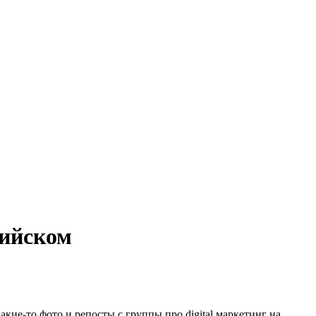
лийском
ие-то фото и репосты с группы про digital маркетинг на