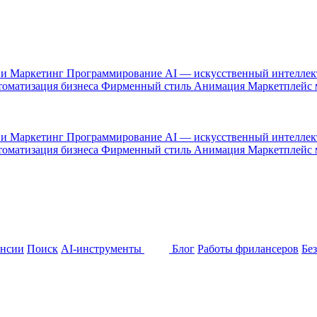
 и Маркетинг
Программирование
AI — искусственный интелле
оматизация бизнеса
Фирменный стиль
Анимация
Маркетплейс
 и Маркетинг
Программирование
AI — искусственный интелле
оматизация бизнеса
Фирменный стиль
Анимация
Маркетплейс
ансии
Поиск
AI-инструменты
Блог
Работы фрилансеров
Бе