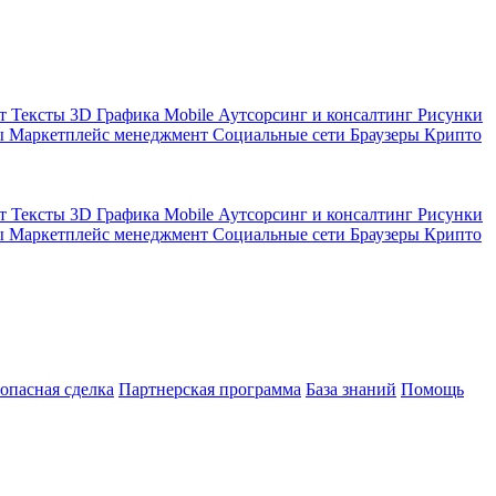
кт
Тексты
3D Графика
Mobile
Аутсорсинг и консалтинг
Рисунки
ы
Маркетплейс менеджмент
Социальные сети
Браузеры
Крипто
кт
Тексты
3D Графика
Mobile
Аутсорсинг и консалтинг
Рисунки
ы
Маркетплейс менеджмент
Социальные сети
Браузеры
Крипто
зопасная сделка
Партнерская программа
База знаний
Помощь