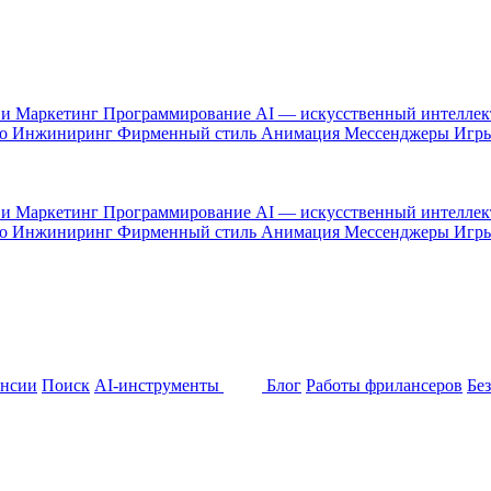
 и Маркетинг
Программирование
AI — искусственный интелле
то
Инжиниринг
Фирменный стиль
Анимация
Мессенджеры
Игр
 и Маркетинг
Программирование
AI — искусственный интелле
то
Инжиниринг
Фирменный стиль
Анимация
Мессенджеры
Игр
ансии
Поиск
AI-инструменты
Блог
Работы фрилансеров
Бе