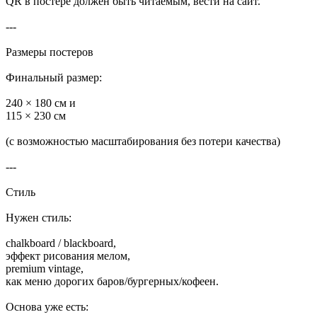
QR в постере должен быть читаемым, вести на сайт.
---
Размеры постеров
Финальный размер:
240 × 180 см и
115 × 230 см
(с возможностью масштабирования без потери качества)
---
Стиль
Нужен стиль:
chalkboard / blackboard,
эффект рисования мелом,
premium vintage,
как меню дорогих баров/бургерных/кофеен.
Основа уже есть: