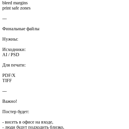
bleed margins
print safe zones
---
Финальные файлы
Нужны:
Исходники:
AI / PSD
Для печати:
PDF/X
TIFF
---
Важно!
Постер будет:
- висеть в офисе на входе,
- люди будут подходить близко,