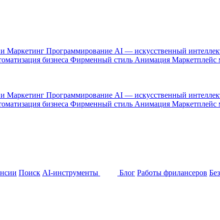
 и Маркетинг
Программирование
AI — искусственный интелле
оматизация бизнеса
Фирменный стиль
Анимация
Маркетплейс
 и Маркетинг
Программирование
AI — искусственный интелле
оматизация бизнеса
Фирменный стиль
Анимация
Маркетплейс
ансии
Поиск
AI-инструменты
Блог
Работы фрилансеров
Бе