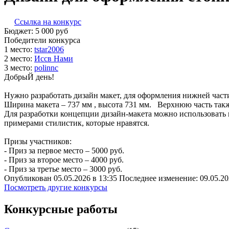
Ссылка на конкурс
Бюджет:
5 000
руб
Победители конкурса
1 место:
t­sta­r2­006
2 место:
Ис­св На­ми
3 место:
po­lin­nc
ДобрыЙ день!
Нужно разработать дизайн макет, для оформления нижней част
Ширина макета – 737 мм , высота 731 мм. Верхнюю часть такж
Для разработки концепции дизайн-макета можно использовать 
примерами стилистик, которые нравятся.
Призы участников:
- Приз за первое место – 5000 руб.
- Приз за второе место – 4000 руб.
- Приз за третье место – 3000 руб.
Опубликован 05.05.2026 в 13:35 Последнее изменение: 09.05.20
Посмотреть другие конкурсы
Конкурсные работы