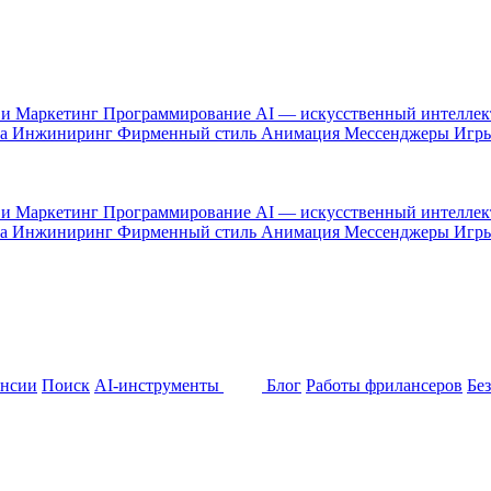
 и Маркетинг
Программирование
AI — искусственный интелле
са
Инжиниринг
Фирменный стиль
Анимация
Мессенджеры
Игр
 и Маркетинг
Программирование
AI — искусственный интелле
са
Инжиниринг
Фирменный стиль
Анимация
Мессенджеры
Игр
ансии
Поиск
AI-инструменты
Блог
Работы фрилансеров
Бе