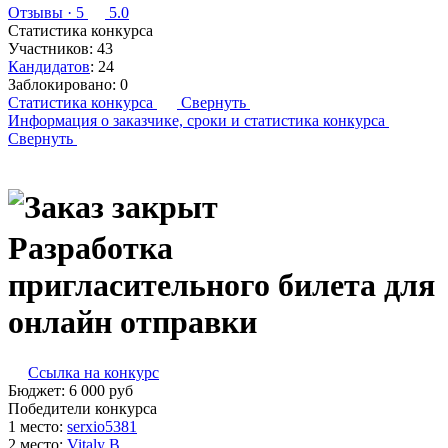
Отзывы
· 5
5.0
Статистика конкурса
Участников:
43
Кандидатов
:
24
Заблокировано:
0
Статистика конкурса
Свернуть
Информация о заказчике,
сроки и статистика конкурса
Свернуть
Разработка
пригласительного билета для
онлайн отправки
Ссылка на конкурс
Бюджет:
6 000
руб
Победители конкурса
1 место:
ser­xio53­81
2 место:
Vi­taly B.