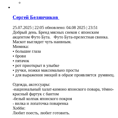
Сергей Белянчиков
25.07.2025 | 22:05
обновлено: 04.08 2025 | 23:51
Добрый день. Бренд мясных снеков с японским
акцентом Футо Бута. Футо Бута-прелестная свинка.
Маскот выглядит чуть наивным.
Мимика:
• большие глаза
• брови
• пятачок
• рот приоткрыт в улыбке
• ручки, ножки максимально просты
• для выражения эмоций в образе проявляется румянец.
Одежда, аксессуары:
-национальный халат-кимоно японского повара, тёмно-
красный фартук с бантом
-белый колпак японского покроя
- вилка и лопаточка поваренка
Хобби:
Любит поесть, любит готовить.