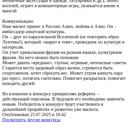
необычные аксессуары в одежде, татуировки и др.), любит
косплей, играет в компьютерные игры, увлекается аниме и
мангой
Коммуникации:
Наш маскот принес в Россию Азию, любовь к Азии. Он –
амбассадор азиатской культуры.
Он – друг из параллельной Вселенной (не повторять образ
Лунтика!), который «шарит в теме», проводник по культуре и
интересам.
Он учит прикольным фразам на разным языках, культурным
фразам. На него можно быть похожим.
Может давать «вредные», глупые, игривые, неопасные советы
Старается вести здоровый образ жизни, стремится быть
спортсменом, хочет сбросить вес. Может утром качнуть пару
раз пресс, потягать гантельки. Помогает раскрыться, помогает
находить друзей.
Во вложение к конкурсу прикрепляю референс –
действующий персонаж. В будущем его необходимо заменить
новым. Победитель в конкурсе будет участвовать в
дальнейшей проработке и развитии уже маскота.
Опубликован 25.07.2025 в 16:42
Посмотреть другие конкурсы