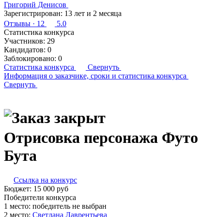
Григорий Денисов
Зарегистрирован:
13 лет и 2 месяца
Отзывы
· 12
5.0
Статистика конкурса
Участников:
29
Кандидатов:
0
Заблокировано:
0
Статистика конкурса
Свернуть
Информация о заказчике,
сроки и статистика конкурса
Свернуть
Отрисовка персонажа Футо
Бута
Ссылка на конкурс
Бюджет:
15 000
руб
Победители конкурса
1 место:
победитель не выбран
2 место:
С­вет­ла­на Лав­рен­тьева