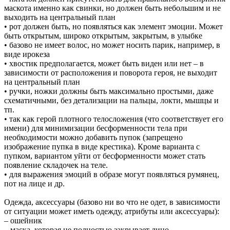
маскота именно как свинки, но должен быть небольшим и не
выходить на центральный план
• рот должен быть, но появляться как элемент эмоции. Может
быть открытым, широко открытым, закрытым, в улыбке
• базово не имеет волос, но может носить парик, например, в
виде ирокеза
• хвостик предполагается, может быть виден или нет – в
зависимости от расположения и поворота героя, не выходит
на центральный план
• ручки, ножки должны быть максимально простыми, даже
схематичными, без детализации на пальцы, локти, мышцы и
тп.
• так как герой плотного телосложения (что соответствует его
имени) для минимизации бесформенности тела при
необходимости можно добавить пупок (запрещено
изображение пупка в виде крестика). Кроме варианта с
пупком, вариантом уйти от бесформенности может стать
появление складочек на теле.
• для выражения эмоций в образе могут появляться румянец,
пот на лице и др.
Одежда, аксессуары (базово ни во что не одет, в зависимости
от ситуации может иметь одежду, атрибуты или аксессуары):
– ошейник
– маска, которая не полностью закрывает лицо