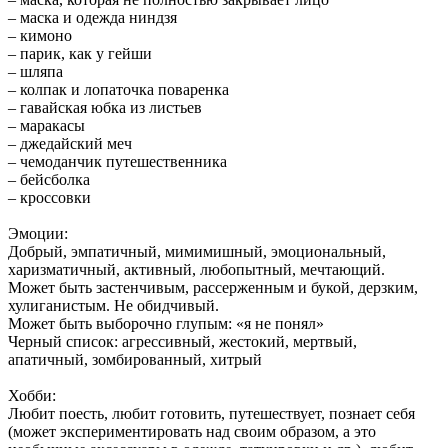
– маска и одежда ниндзя
– кимоно
– парик, как у гейши
– шляпа
– колпак и лопаточка поваренка
– гавайская юбка из листьев
– маракасы
– джедайский меч
– чемоданчик путешественника
– бейсболка
– кроссовки
Эмоции:
Добрый, эмпатичный, мимимишный, эмоциональный,
харизматичный, активный, любопытный, мечтающий.
Может быть застенчивым, рассерженным и букой, дерзким,
хулиганистым. Не обидчивый.
Может быть выборочно глупым: «я не понял»
Черный список: агрессивный, жестокий, мертвый,
апатичный, зомбированный, хитрый
Хобби:
Любит поесть, любит готовить, путешествует, познает себя
(может экспериментировать над своим образом, а это