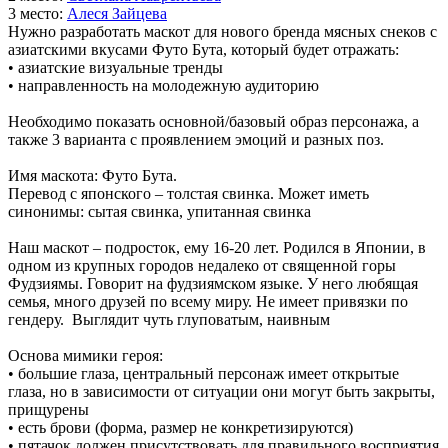
3 место:
Але­ся Зай­це­ва
Нужно разработать маскот для нового бренда мясных снеков с
азиатскими вкусами Футо Бута, который будет отражать:
• азиатские визуальные тренды
• направленность на молодежную аудиторию
Необходимо показать основной/базовый образ персонажа, а
также 3 варианта с проявлением эмоций и разных поз.
Имя маскота: Футо Бута.
Перевод с японского – толстая свинка. Может иметь
синонимы: сытая свинка, упитанная свинка
Наш маскот – подросток, ему 16-20 лет. Родился в Японии, в
одном из крупных городов недалеко от священной горы
Фудзиямы. Говорит на фудзиямском языке. У него любящая
семья, много друзей по всему миру. Не имеет привязки по
гендеру. Выглядит чуть глуповатым, наивным
Основа мимики героя:
• большие глаза, центральный персонаж имеет открытые
глаза, но в зависимости от ситуации они могут быть закрыты,
прищурены
• есть брови (форма, размер не конкретизируются)
• пятачок должен присутствовать для правильного восприятия