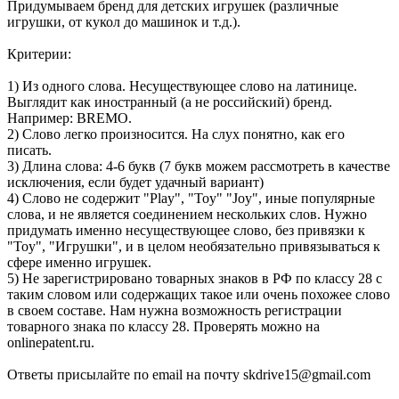
Придумываем бренд для детских игрушек (различные
игрушки, от кукол до машинок и т.д.).
Критерии:
1) Из одного слова. Несуществующее слово на латинице.
Выглядит как иностранный (а не российский) бренд.
Например: BREMO.
2) Слово легко произносится. На слух понятно, как его
писать.
3) Длина слова: 4-6 букв (7 букв можем рассмотреть в качестве
исключения, если будет удачный вариант)
4) Слово не содержит "Play", "Toy" "Joy", иные популярные
слова, и не является соединением нескольких слов. Нужно
придумать именно несуществующее слово, без привязки к
"Toy", "Игрушки", и в целом необязательно привязываться к
сфере именно игрушек.
5) Не зарегистрировано товарных знаков в РФ по классу 28 с
таким словом или содержащих такое или очень похожее слово
в своем составе. Нам нужна возможность регистрации
товарного знака по классу 28. Проверять можно на
onlinepatent.ru.
Ответы присылайте по email на почту skdrive15@gmail.com