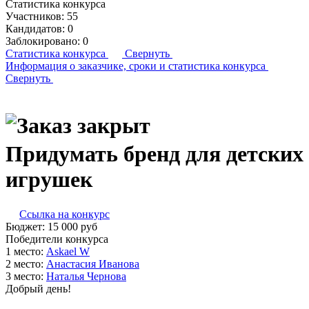
Статистика конкурса
Участников:
55
Кандидатов:
0
Заблокировано:
0
Статистика конкурса
Свернуть
Информация о заказчике,
сроки и статистика конкурса
Свернуть
Придумать бренд для детских
игрушек
Ссылка на конкурс
Бюджет:
15 000
руб
Победители конкурса
1 место:
As­ka­el W
2 место:
Анас­та­сия Ива­нова
3 место:
На­талья Чер­но­ва
Добрый день!