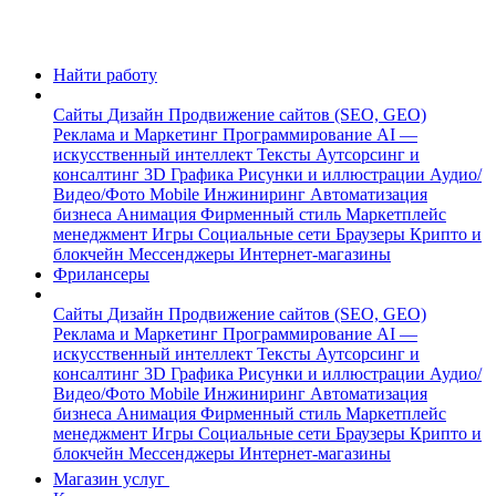
Найти работу
Сайты
Дизайн
Продвижение сайтов (SEO, GEO)
Реклама и Маркетинг
Программирование
AI —
искусственный интеллект
Тексты
Аутсорсинг и
консалтинг
3D Графика
Рисунки и иллюстрации
Аудио/
Видео/Фото
Mobile
Инжиниринг
Автоматизация
бизнеса
Анимация
Фирменный стиль
Маркетплейс
менеджмент
Игры
Социальные сети
Браузеры
Крипто и
блокчейн
Мессенджеры
Интернет-магазины
Фрилансеры
Сайты
Дизайн
Продвижение сайтов (SEO, GEO)
Реклама и Маркетинг
Программирование
AI —
искусственный интеллект
Тексты
Аутсорсинг и
консалтинг
3D Графика
Рисунки и иллюстрации
Аудио/
Видео/Фото
Mobile
Инжиниринг
Автоматизация
бизнеса
Анимация
Фирменный стиль
Маркетплейс
менеджмент
Игры
Социальные сети
Браузеры
Крипто и
блокчейн
Мессенджеры
Интернет-магазины
Магазин услуг