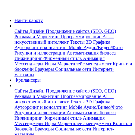
Найти работу
Сайты
Дизайн
Продвижение сайтов (SEO, GEO)
Реклама и Маркетинг
Программирование
AI —
искусственный интеллект
Тексты
3D Графика
Аутсорсинг и консалтинг
Mobile
Аудио/Видео/Фото
Рисунки и иллюстрации
Автоматизация бизнеса
Инжиниринг
Фирменный стиль
Анимация
Мессенджеры
Игры
Маркетплейс менеджмент
Крипто и
блокчейн
Браузеры
Социальные сети
Интернет-
магазины
Фрилансеры
Сайты
Дизайн
Продвижение сайтов (SEO, GEO)
Реклама и Маркетинг
Программирование
AI —
искусственный интеллект
Тексты
3D Графика
Аутсорсинг и консалтинг
Mobile
Аудио/Видео/Фото
Рисунки и иллюстрации
Автоматизация бизнеса
Инжиниринг
Фирменный стиль
Анимация
Мессенджеры
Игры
Маркетплейс менеджмент
Крипто и
блокчейн
Браузеры
Социальные сети
Интернет-
магазины