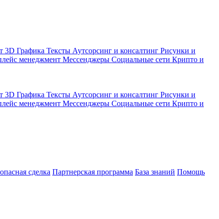
кт
3D Графика
Тексты
Аутсорсинг и консалтинг
Рисунки и
плейс менеджмент
Мессенджеры
Социальные сети
Крипто и
кт
3D Графика
Тексты
Аутсорсинг и консалтинг
Рисунки и
плейс менеджмент
Мессенджеры
Социальные сети
Крипто и
зопасная сделка
Партнерская программа
База знаний
Помощь