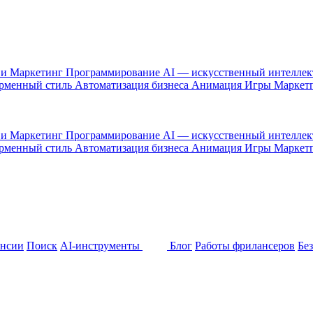
 и Маркетинг
Программирование
AI — искусственный интелле
рменный стиль
Автоматизация бизнеса
Анимация
Игры
Маркет
 и Маркетинг
Программирование
AI — искусственный интелле
рменный стиль
Автоматизация бизнеса
Анимация
Игры
Маркет
ансии
Поиск
AI-инструменты
Блог
Работы фрилансеров
Бе