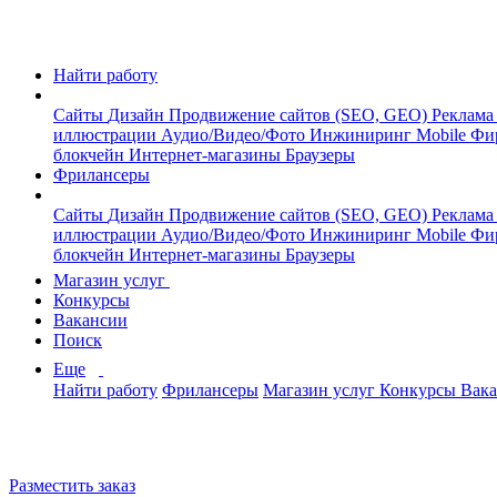
Найти работу
Сайты
Дизайн
Продвижение сайтов (SEO, GEO)
Реклама
иллюстрации
Аудио/Видео/Фото
Инжиниринг
Mobile
Фи
блокчейн
Интернет-магазины
Браузеры
Фрилансеры
Сайты
Дизайн
Продвижение сайтов (SEO, GEO)
Реклама
иллюстрации
Аудио/Видео/Фото
Инжиниринг
Mobile
Фи
блокчейн
Интернет-магазины
Браузеры
Магазин услуг
Конкурсы
Вакансии
Поиск
Еще
Найти работу
Фрилансеры
Магазин услуг
Конкурсы
Вак
Разместить заказ