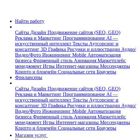
Найти работу
Сайты
Дизайн
Продвижение сайтов (SEO, GEO)
Реклама и Маркетинг
Программирование
AI —
искусственный интеллект
Тексты
Аутсорсинг и
консалтинг
3D Графика
Рисунки и иллюстрации
Аудио/
Видео/Фото
Инжиниринг
Mobile
Автоматизация
бизнеса
Фирменный стиль
Анимация
Маркетплейс
менеджмент
Игры
Интернет-магазины
Мессенджеры
Крипто и блокчейн
Социальные сети
Браузеры
Фрилансеры
Сайты
Дизайн
Продвижение сайтов (SEO, GEO)
Реклама и Маркетинг
Программирование
AI —
искусственный интеллект
Тексты
Аутсорсинг и
консалтинг
3D Графика
Рисунки и иллюстрации
Аудио/
Видео/Фото
Инжиниринг
Mobile
Автоматизация
бизнеса
Фирменный стиль
Анимация
Маркетплейс
менеджмент
Игры
Интернет-магазины
Мессенджеры
Крипто и блокчейн
Социальные сети
Браузеры
Магазин услуг