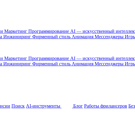
 и Маркетинг
Программирование
AI — искусственный интелле
са
Инжиниринг
Фирменный стиль
Анимация
Мессенджеры
Игр
 и Маркетинг
Программирование
AI — искусственный интелле
са
Инжиниринг
Фирменный стиль
Анимация
Мессенджеры
Игр
ансии
Поиск
AI-инструменты
Блог
Работы фрилансеров
Бе