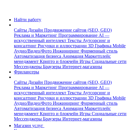
Найти работу
Сайты
Дизайн
Продвижение сайтов (SEO, GEO)
Реклама и Маркетинг
Программирование
AI —
искусственный интеллект
Тексты
Аутсорсинг и
консалтинг
Рисунки и иллюстрации
3D Графика
Mobile
Аудио/Видео/Фото
Инжиниринг
Фирменный стиль
Автоматизация бизнеса
Анимация
Маркетплейс
менеджмент
Крипто и блокчейн
Игры
Социальные сети
Мессенджеры
Браузеры
Интернет-магазины
Фрилансеры
Сайты
Дизайн
Продвижение сайтов (SEO, GEO)
Реклама и Маркетинг
Программирование
AI —
искусственный интеллект
Тексты
Аутсорсинг и
консалтинг
Рисунки и иллюстрации
3D Графика
Mobile
Аудио/Видео/Фото
Инжиниринг
Фирменный стиль
Автоматизация бизнеса
Анимация
Маркетплейс
менеджмент
Крипто и блокчейн
Игры
Социальные сети
Мессенджеры
Браузеры
Интернет-магазины
Магазин услуг