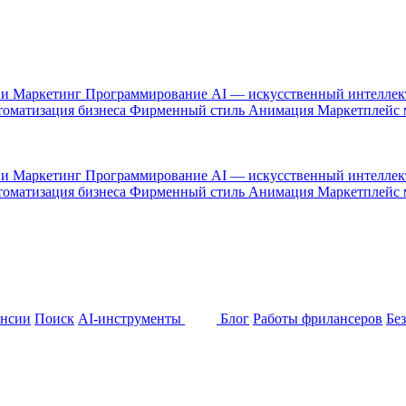
 и Маркетинг
Программирование
AI — искусственный интелле
оматизация бизнеса
Фирменный стиль
Анимация
Маркетплейс
 и Маркетинг
Программирование
AI — искусственный интелле
оматизация бизнеса
Фирменный стиль
Анимация
Маркетплейс
ансии
Поиск
AI-инструменты
Блог
Работы фрилансеров
Бе