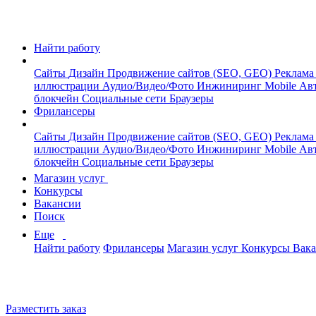
Найти работу
Сайты
Дизайн
Продвижение сайтов (SEO, GEO)
Реклама
иллюстрации
Аудио/Видео/Фото
Инжиниринг
Mobile
Авт
блокчейн
Социальные сети
Браузеры
Фрилансеры
Сайты
Дизайн
Продвижение сайтов (SEO, GEO)
Реклама
иллюстрации
Аудио/Видео/Фото
Инжиниринг
Mobile
Авт
блокчейн
Социальные сети
Браузеры
Магазин услуг
Конкурсы
Вакансии
Поиск
Еще
Найти работу
Фрилансеры
Магазин услуг
Конкурсы
Вак
Разместить заказ