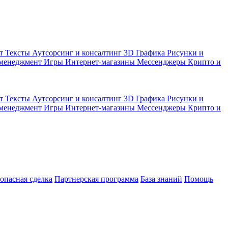
кт
Тексты
Аутсорсинг и консалтинг
3D Графика
Рисунки и
 менеджмент
Игры
Интернет-магазины
Мессенджеры
Крипто и
кт
Тексты
Аутсорсинг и консалтинг
3D Графика
Рисунки и
 менеджмент
Игры
Интернет-магазины
Мессенджеры
Крипто и
зопасная сделка
Партнерская программа
База знаний
Помощь