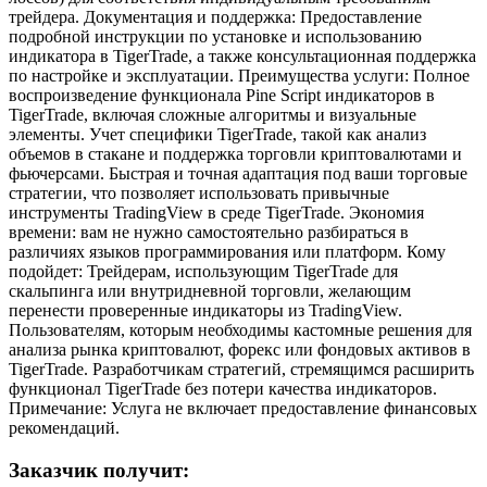
трейдера. Документация и поддержка: Предоставление
подробной инструкции по установке и использованию
индикатора в TigerTrade, а также консультационная поддержка
по настройке и эксплуатации. Преимущества услуги: Полное
воспроизведение функционала Pine Script индикаторов в
TigerTrade, включая сложные алгоритмы и визуальные
элементы. Учет специфики TigerTrade, такой как анализ
объемов в стакане и поддержка торговли криптовалютами и
фьючерсами. Быстрая и точная адаптация под ваши торговые
стратегии, что позволяет использовать привычные
инструменты TradingView в среде TigerTrade. Экономия
времени: вам не нужно самостоятельно разбираться в
различиях языков программирования или платформ. Кому
подойдет: Трейдерам, использующим TigerTrade для
скальпинга или внутридневной торговли, желающим
перенести проверенные индикаторы из TradingView.
Пользователям, которым необходимы кастомные решения для
анализа рынка криптовалют, форекс или фондовых активов в
TigerTrade. Разработчикам стратегий, стремящимся расширить
функционал TigerTrade без потери качества индикаторов.
Примечание: Услуга не включает предоставление финансовых
рекомендаций.
Заказчик получит: