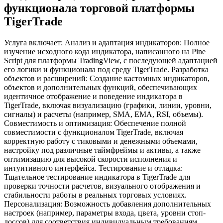
функционала торговой платформы
TigerTrade
Услуга включает: Анализ и адаптация индикаторов: Полное
изучение исходного кода индикатора, написанного на Pine
Script для платформы TradingView, с последующей адаптацией
его логики и функционала под среду TigerTrade. Разработка
объектов и расширений: Создание кастомных индикаторов,
объектов и дополнительных функций, обеспечивающих
идентичное отображение и поведение индикатора в
TigerTrade, включая визуализацию (графики, линии, уровни,
сигналы) и расчеты (например, SMA, EMA, RSI, объемы).
Совместимость и оптимизация: Обеспечение полной
совместимости с функционалом TigerTrade, включая
корректную работу с тиковыми и денежными объемами,
настройку под различные таймфреймы и активы, а также
оптимизацию для высокой скорости исполнения и
интуитивного интерфейса. Тестирование и отладка:
Тщательное тестирование индикатора в TigerTrade для
проверки точности расчетов, визуального отображения и
стабильности работы в реальных торговых условиях.
Персонализация: Возможность добавления дополнительных
настроек (например, параметры входа, цвета, уровни стоп-
лоссов) для соответствия индивидуальным требованиям