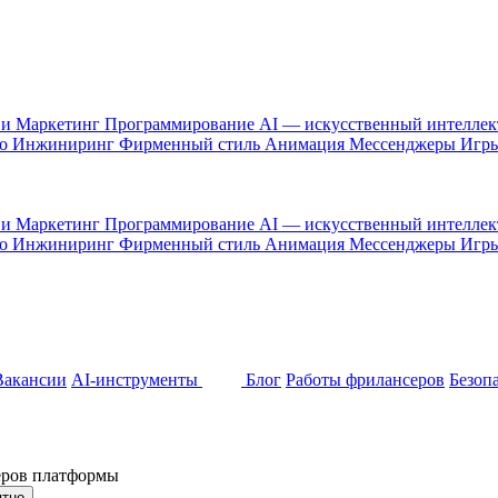
 и Маркетинг
Программирование
AI — искусственный интелле
то
Инжиниринг
Фирменный стиль
Анимация
Мессенджеры
Игр
 и Маркетинг
Программирование
AI — искусственный интелле
то
Инжиниринг
Фирменный стиль
Анимация
Мессенджеры
Игр
Вакансии
AI-инструменты
Блог
Работы фрилансеров
Безоп
неров платформы
ятно