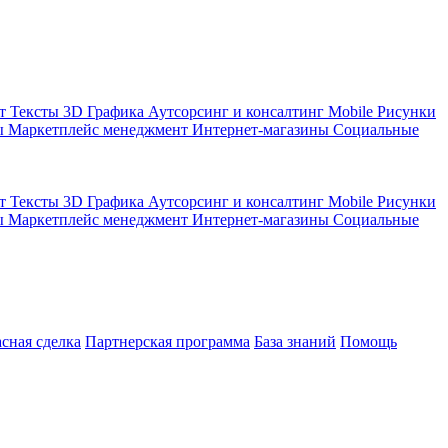
кт
Тексты
3D Графика
Аутсорсинг и консалтинг
Mobile
Рисунки
ы
Маркетплейс менеджмент
Интернет-магазины
Социальные
кт
Тексты
3D Графика
Аутсорсинг и консалтинг
Mobile
Рисунки
ы
Маркетплейс менеджмент
Интернет-магазины
Социальные
асная сделка
Партнерская программа
База знаний
Помощь