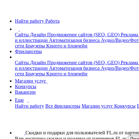
Найти работу
Работа
Сайты
Дизайн
Продвижение сайтов (SEO, GEO)
Реклама
и иллюстрации
Автоматизация бизнеса
Аудио/Видео/Фо
сети
Браузеры
Крипто и блокчейн
Фрилансеры
Сайты
Дизайн
Продвижение сайтов (SEO, GEO)
Реклама
и иллюстрации
Автоматизация бизнеса
Аудио/Видео/Фо
сети
Браузеры
Крипто и блокчейн
Магазин услуг
Конкурсы
Вакансии
Еще
Найти работу
Все фрилансеры
Магазин услуг
Конкурсы
Скидки и подарки для пользователей FL.ru от парт
Вам доступны скидки и подарки от партнеров FL.ru
Пон