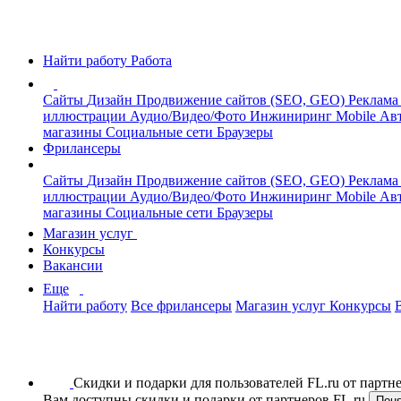
Найти работу
Работа
Сайты
Дизайн
Продвижение сайтов (SEO, GEO)
Реклама
иллюстрации
Аудио/Видео/Фото
Инжиниринг
Mobile
Авт
магазины
Социальные сети
Браузеры
Фрилансеры
Сайты
Дизайн
Продвижение сайтов (SEO, GEO)
Реклама
иллюстрации
Аудио/Видео/Фото
Инжиниринг
Mobile
Авт
магазины
Социальные сети
Браузеры
Магазин услуг
Конкурсы
Вакансии
Еще
Найти работу
Все фрилансеры
Магазин услуг
Конкурсы
Скидки и подарки для пользователей FL.ru от парт
Вам доступны скидки и подарки от партнеров FL.ru
Пон