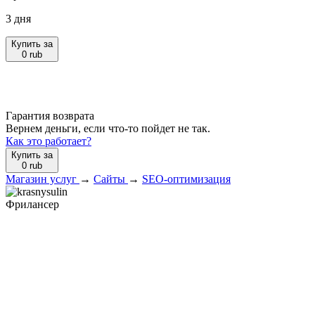
3 дня
Купить за
0
rub
Гарантия возврата
Вернем деньги, если что-то пойдет не так.
Как это работает?
Купить за
0
rub
Магазин услуг
→
Сайты
→
SEO-оптимизация
Фрилансер