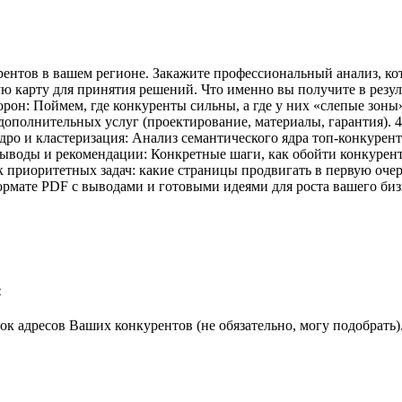
ентов в вашем регионе. Закажите профессиональный анализ, ко
вую карту для принятия решений. Что именно вы получите в резул
орон: Поймем, где конкуренты сильны, а где у них «слепые зон
 дополнительных услуг (проектирование, материалы, гарантия).
дро и кластеризация: Анализ семантического ядра топ-конкурент
. Выводы и рекомендации: Конкретные шаги, как обойти конкурен
 приоритетных задач: какие страницы продвигать в первую очер
ормате PDF с выводами и готовыми идеями для роста вашего биз
:
ок адресов Ваших конкурентов (не обязательно, могу подобрать)