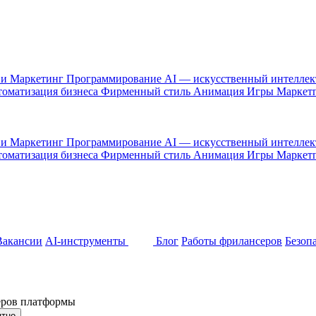
 и Маркетинг
Программирование
AI — искусственный интелле
оматизация бизнеса
Фирменный стиль
Анимация
Игры
Маркет
 и Маркетинг
Программирование
AI — искусственный интелле
оматизация бизнеса
Фирменный стиль
Анимация
Игры
Маркет
Вакансии
AI-инструменты
Блог
Работы фрилансеров
Безоп
неров платформы
ятно