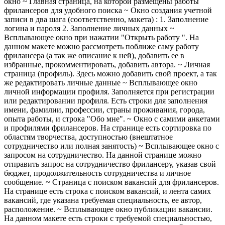
окно ~ Главная страница, на которой размещены работы
фрилансеров для удобного поиска ~ Окно создания учетной
записи в два шага (соответственно, макета) : 1. Заполнение
логина и пароля 2. Заполнение личных данных ~
Всплывающее окно при нажатии "Открыть работу ". На
данном макете можно рассмотреть поближе саму работу
фрилансера (а так же описание к ней), добавить ее в
избранные, прокомментировать, добавить автора. ~ Личная
страница (профиль). Здесь можно добавить свой проект, а так
же редактировать личные данные ~ Всплывающее окно
личной информации профиля. Заполняется при регистрации
или редактировании профиля. Есть строки для заполнения
имени, фамилии, профессии, страны проживания, города,
опыта работы, и строка "Обо мне". ~ Окно с самими анкетами
и профилями фрилансеров. На странице есть сортировка по
областям творчества, доступностью (внештатное
сотрудничество или полная занятость) ~ Всплывающее окно с
запросом на сотрудничество. На данной странице можно
отправить запрос на сотрудничество фрилансеру, указав свой
бюджет, продолжительность сотрудничества и личное
сообщение. ~ Страница с поиском вакансий для фрилансеров.
На странице есть строка с поиском вакансий, и лента самих
вакансий, где указана требуемая специальность, ее автор,
расположение. ~ Всплывающее окно публикации вакансии.
На данном макете есть строки с требуемой специальностью,