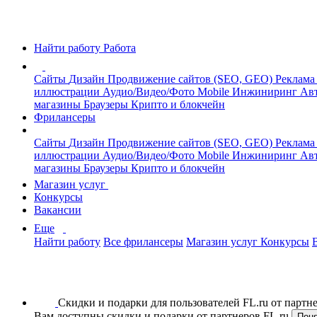
Найти работу
Работа
Сайты
Дизайн
Продвижение сайтов (SEO, GEO)
Реклама
иллюстрации
Аудио/Видео/Фото
Mobile
Инжиниринг
Авт
магазины
Браузеры
Крипто и блокчейн
Фрилансеры
Сайты
Дизайн
Продвижение сайтов (SEO, GEO)
Реклама
иллюстрации
Аудио/Видео/Фото
Mobile
Инжиниринг
Авт
магазины
Браузеры
Крипто и блокчейн
Магазин услуг
Конкурсы
Вакансии
Еще
Найти работу
Все фрилансеры
Магазин услуг
Конкурсы
Скидки и подарки для пользователей FL.ru от парт
Вам доступны скидки и подарки от партнеров FL.ru
Пон