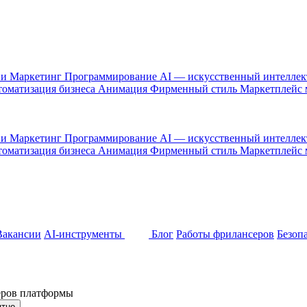
 и Маркетинг
Программирование
AI — искусственный интелле
оматизация бизнеса
Анимация
Фирменный стиль
Маркетплейс
 и Маркетинг
Программирование
AI — искусственный интелле
оматизация бизнеса
Анимация
Фирменный стиль
Маркетплейс
Вакансии
AI-инструменты
Блог
Работы фрилансеров
Безоп
неров платформы
ятно