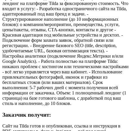
лендинг на платформе Tilda за фиксированную стоимость. Что
входит в услугу: - Разработка одностраничного сайта на Tilda,
адаптированный под ваш бренд и задачи. -
Структурированное наполнение (до 10 информационных
блоков): о компании/мероприятии, преимущества, услуги,
цены/пакеты, отзывы, CTA-кнопки, контакты и другое -
Красивая адаптация под мобильные устройства и десктоп. -
Подключение форм захвата заявок, обратной связи или
регистрации. - Внедрение базового SEO (title, description,
удобочитаемые URL, базовая оптимизация текста). -
Настройка аналитики (подключение Яндекс.Метрики и/или
Google Analytics). - Работа полностью на платформе Tilda:
никаких проблем с хостингом или техническими настройками
- всё легко управляется через ваш кабинет. - Использование
привлекательных фотографий, иконок и графики из
бесплатных стоков (или ваших материалов). Срок
выполнения: 5-7 рабочих дней с момента получения всей
информации от заказчика. Объем: 1 полноценный лендинг (1
страница) на базе готового шаблона, с доработкой под ваш
стиль и наполнение, до 10 блоков.
Заказчик получит:
Сайт на Tilda готов и опубликован, ссылка и инструкция в