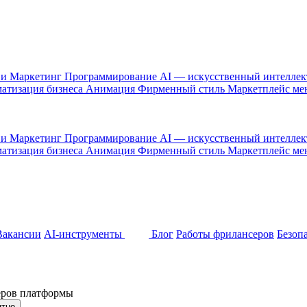
 и Маркетинг
Программирование
AI — искусственный интелле
атизация бизнеса
Анимация
Фирменный стиль
Маркетплейс м
 и Маркетинг
Программирование
AI — искусственный интелле
атизация бизнеса
Анимация
Фирменный стиль
Маркетплейс м
Вакансии
AI-инструменты
Блог
Работы фрилансеров
Безоп
неров платформы
ятно