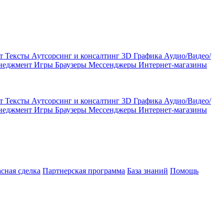
кт
Тексты
Аутсорсинг и консалтинг
3D Графика
Аудио/Видео/
енеджмент
Игры
Браузеры
Мессенджеры
Интернет-магазины
кт
Тексты
Аутсорсинг и консалтинг
3D Графика
Аудио/Видео/
енеджмент
Игры
Браузеры
Мессенджеры
Интернет-магазины
асная сделка
Партнерская программа
База знаний
Помощь