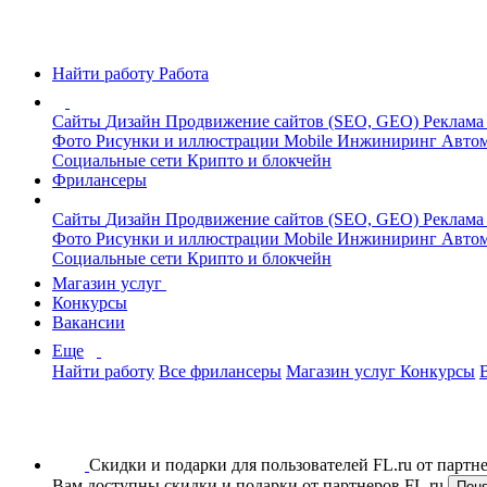
Найти работу
Работа
Сайты
Дизайн
Продвижение сайтов (SEO, GEO)
Реклама
Фото
Рисунки и иллюстрации
Mobile
Инжиниринг
Автом
Социальные сети
Крипто и блокчейн
Фрилансеры
Сайты
Дизайн
Продвижение сайтов (SEO, GEO)
Реклама
Фото
Рисунки и иллюстрации
Mobile
Инжиниринг
Автом
Социальные сети
Крипто и блокчейн
Магазин услуг
Конкурсы
Вакансии
Еще
Найти работу
Все фрилансеры
Магазин услуг
Конкурсы
Скидки и подарки для пользователей FL.ru от парт
Вам доступны скидки и подарки от партнеров FL.ru
Пон