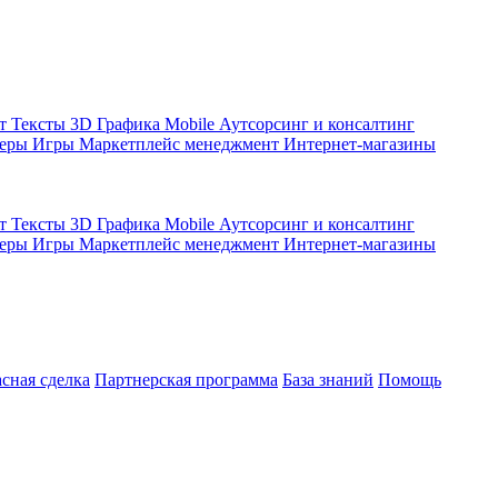
кт
Тексты
3D Графика
Mobile
Аутсорсинг и консалтинг
жеры
Игры
Маркетплейс менеджмент
Интернет-магазины
кт
Тексты
3D Графика
Mobile
Аутсорсинг и консалтинг
жеры
Игры
Маркетплейс менеджмент
Интернет-магазины
асная сделка
Партнерская программа
База знаний
Помощь