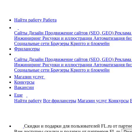
Найти работу
Работа
Сайты
Дизайн
Продвижение сайтов (SEO, GEO)
Реклама
Инжиниринг
Рисунки и иллюстрации
Автоматизация би
Социальные сети
Браузеры
Крипто и блокчейн
Фрилансеры
Сайты
Дизайн
Продвижение сайтов (SEO, GEO)
Реклама
Инжиниринг
Рисунки и иллюстрации
Автоматизация би
Социальные сети
Браузеры
Крипто и блокчейн
Магазин услуг
Конкурсы
Вакансии
Еще
Найти работу
Все фрилансеры
Магазин услуг
Конкурсы
Скидки и подарки для пользователей FL.ru от парт
Вам доступны скидки и подарки от партнеров FL.ru
Пон