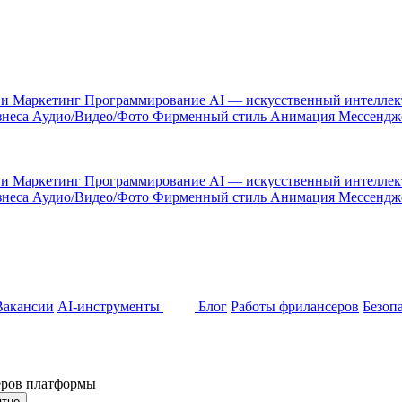
 и Маркетинг
Программирование
AI — искусственный интелле
знеса
Аудио/Видео/Фото
Фирменный стиль
Анимация
Мессенд
 и Маркетинг
Программирование
AI — искусственный интелле
знеса
Аудио/Видео/Фото
Фирменный стиль
Анимация
Мессенд
Вакансии
AI-инструменты
Блог
Работы фрилансеров
Безоп
неров платформы
ятно