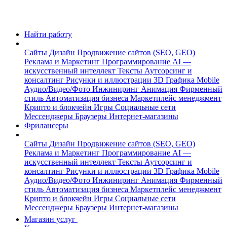
Найти работу
Сайты
Дизайн
Продвижение сайтов (SEO, GEO)
Реклама и Маркетинг
Программирование
AI —
искусственный интеллект
Тексты
Аутсорсинг и
консалтинг
Рисунки и иллюстрации
3D Графика
Mobile
Аудио/Видео/Фото
Инжиниринг
Анимация
Фирменный
стиль
Автоматизация бизнеса
Маркетплейс менеджмент
Крипто и блокчейн
Игры
Социальные сети
Мессенджеры
Браузеры
Интернет-магазины
Фрилансеры
Сайты
Дизайн
Продвижение сайтов (SEO, GEO)
Реклама и Маркетинг
Программирование
AI —
искусственный интеллект
Тексты
Аутсорсинг и
консалтинг
Рисунки и иллюстрации
3D Графика
Mobile
Аудио/Видео/Фото
Инжиниринг
Анимация
Фирменный
стиль
Автоматизация бизнеса
Маркетплейс менеджмент
Крипто и блокчейн
Игры
Социальные сети
Мессенджеры
Браузеры
Интернет-магазины
Магазин услуг