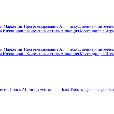
 и Маркетинг
Программирование
AI — искусственный интелле
са
Инжиниринг
Фирменный стиль
Анимация
Мессенджеры
Игр
 и Маркетинг
Программирование
AI — искусственный интелле
са
Инжиниринг
Фирменный стиль
Анимация
Мессенджеры
Игр
ансии
Поиск
AI-инструменты
Блог
Работы фрилансеров
Бе