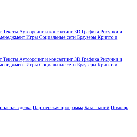
кт
Тексты
Аутсорсинг и консалтинг
3D Графика
Рисунки и
 менеджмент
Игры
Социальные сети
Браузеры
Крипто и
кт
Тексты
Аутсорсинг и консалтинг
3D Графика
Рисунки и
 менеджмент
Игры
Социальные сети
Браузеры
Крипто и
зопасная сделка
Партнерская программа
База знаний
Помощь