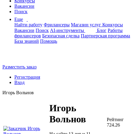
Конкурсы
Вакансии
Поиск
Еще
Найти работу
Фрилансеры
Магазин услуг
Конкурсы
Вакансии
Поиск
AI-инструменты
Блог
Работы
фрилансеров
Безопасная сделка
Партнерская программа
База знаний
Помощь
Разместить заказ
Регистрация
Вход
Игорь Вольнов
Игорь
Вольнов
Рейтинг
724.26
На сайте 13 лет и 11