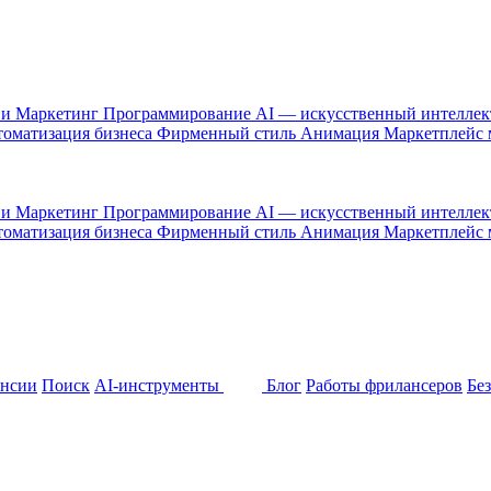
 и Маркетинг
Программирование
AI — искусственный интелле
оматизация бизнеса
Фирменный стиль
Анимация
Маркетплейс
 и Маркетинг
Программирование
AI — искусственный интелле
оматизация бизнеса
Фирменный стиль
Анимация
Маркетплейс
ансии
Поиск
AI-инструменты
Блог
Работы фрилансеров
Бе