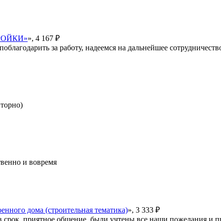
ТРОЙКИ»
», 4 167 ₽
поблагодарить за работу, надеемся на дальнейшее сотрудничеств
вторно)
твенно и вовремя
оенного дома (строительная тематика)
», 3 333 ₽
в срок, приятное общение, были учтены все наши пожелания и п