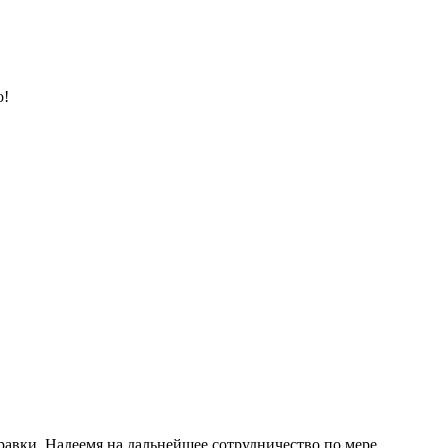
о!
равки. Надеемя на дальнейшее сотрудничество по мере