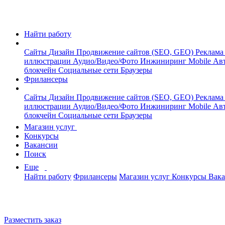
Найти работу
Сайты
Дизайн
Продвижение сайтов (SEO, GEO)
Реклама
иллюстрации
Аудио/Видео/Фото
Инжиниринг
Mobile
Авт
блокчейн
Социальные сети
Браузеры
Фрилансеры
Сайты
Дизайн
Продвижение сайтов (SEO, GEO)
Реклама
иллюстрации
Аудио/Видео/Фото
Инжиниринг
Mobile
Авт
блокчейн
Социальные сети
Браузеры
Магазин услуг
Конкурсы
Вакансии
Поиск
Еще
Найти работу
Фрилансеры
Магазин услуг
Конкурсы
Вак
Разместить заказ