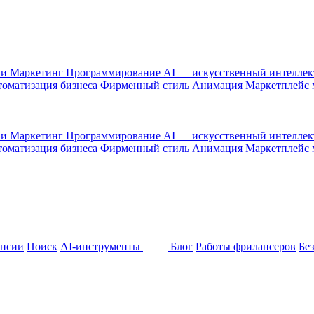
 и Маркетинг
Программирование
AI — искусственный интелле
оматизация бизнеса
Фирменный стиль
Анимация
Маркетплейс
 и Маркетинг
Программирование
AI — искусственный интелле
оматизация бизнеса
Фирменный стиль
Анимация
Маркетплейс
ансии
Поиск
AI-инструменты
Блог
Работы фрилансеров
Бе