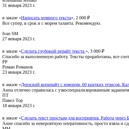
Konstantin Rettikh
31 января 2023 г.
в заказе «
Написать немного текста
», 2 000 ₽
Все супер, в срок и с морем таланта. Рекомендую.
Ivan SM
27 января 2023 г.
в заказе «
Сделать глубокий рерайт текста
», 3 000 ₽
Спасибо за выполненную работу. Тексты проработаны, все соо
РР
Роман Романов
23 января 2023 г.
в заказе «
Дерзский копирайт с юмором. 60 кратких тезисов. К
Анна отлично справилась с узкоспециализированным заданием.
ПТ
Павел Тор
18 января 2023 г.
в заказе «
Сделать текст простым для восприятия. Работа через 
Анне спасибо за невероятную оперативность, просто взяла и с
ММ