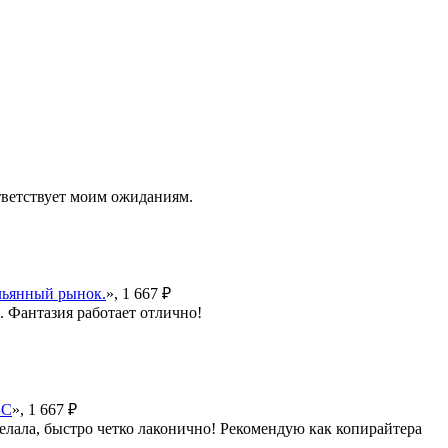
тветствует моим ожиданиям.
альянный рынок.
», 1 667 ₽
 Фантазия работает отлично!
БС
», 1 667 ₽
делала, быстро четко лаконично! Рекомендую как копирайтера