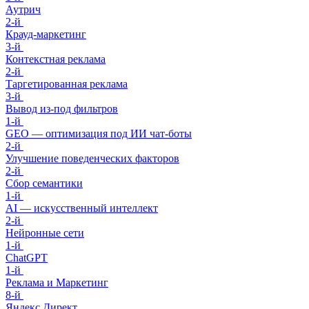
Аутрич
2-й
Крауд-маркетинг
3-й
Контекстная реклама
2-й
Таргетированная реклама
3-й
Вывод из-под фильтров
1-й
GEO — оптимизация под ИИ чат-боты
2-й
Улучшение поведенческих факторов
2-й
Сбор семантики
1-й
AI — искусственный интеллект
2-й
Нейронные сети
1-й
ChatGPT
1-й
Реклама и Маркетинг
8-й
Яндекс Директ