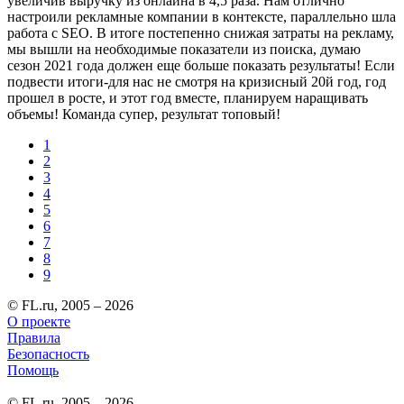
увеличив выручку из онлайна в 4,5 раза. Нам отлично
настроили рекламные компании в контексте, параллельно шла
работа с SEO. В итоге постепенно снижая затраты на рекламу,
мы вышли на необходимые показатели из поиска, думаю
сезон 2021 года должен еще больше показать результаты! Если
подвести итоги-для нас не смотря на кризисный 20й год, год
прошел в росте, и этот год вместе, планируем наращивать
объемы! Команда супер, результат топовый!
1
2
3
4
5
6
7
8
9
© FL.ru, 2005 – 2026
О проекте
Правила
Безопасность
Помощь
© FL.ru, 2005 – 2026