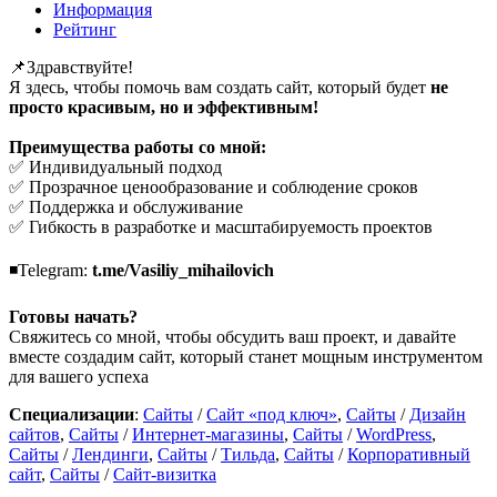
Информация
Рейтинг
📌Здравствуйте!
Я здесь, чтобы помочь вам создать сайт, который будет
не
просто красивым, но и эффективным!
Преимущества работы со мной:
✅ Индивидуальный подход
✅ Прозрачное ценообразование и соблюдение сроков
✅ Поддержка и обслуживание
✅ Гибкость в разработке и масштабируемость проектов
◾Telegram:
t.me/Vasiliy_mihailovich
Готовы начать?
Свяжитесь со мной, чтобы обсудить ваш проект, и давайте
вместе создадим сайт, который станет мощным инструментом
для вашего успеха
Специализации
:
Сайты
/
Сайт «под ключ»
,
Сайты
/
Дизайн
сайтов
,
Сайты
/
Интернет-магазины
,
Сайты
/
WordPress
,
Сайты
/
Лендинги
,
Сайты
/
Тильда
,
Сайты
/
Корпоративный
сайт
,
Сайты
/
Сайт-визитка