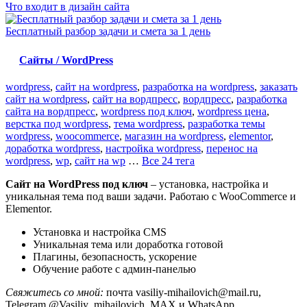
Что входит в дизайн сайта
Бесплатный разбор задачи и смета за 1 день
Сайты / WordPress
wordpress
,
сайт на wordpress
,
разработка на wordpress
,
заказать
сайт на wordpress
,
сайт на вордпресс
,
вордпресс
,
разработка
сайта на вордпресс
,
wordpress под ключ
,
wordpress цена
,
верстка под wordpress
,
тема wordpress
,
разработка темы
wordpress
,
woocommerce
,
магазин на wordpress
,
elementor
,
доработка wordpress
,
настройка wordpress
,
перенос на
wordpress
,
wp
,
сайт на wp
…
Все 24 тега
Сайт на WordPress под ключ
– установка, настройка и
уникальная тема под ваши задачи. Работаю с WooCommerce и
Elementor.
Установка и настройка CMS
Уникальная тема или доработка готовой
Плагины, безопасность, ускорение
Обучение работе с админ-панелью
Свяжитесь со мной:
почта vasiliy-mihailovich@mail.ru,
Telegram @Vasiliy_mihailovich, MAX и WhatsApp