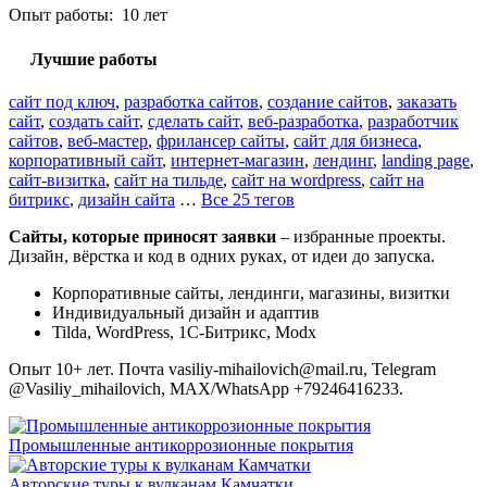
Опыт работы: 10 лет
Лучшие работы
сайт под ключ
,
разработка сайтов
,
создание сайтов
,
заказать
сайт
,
создать сайт
,
сделать сайт
,
веб-разработка
,
разработчик
сайтов
,
веб-мастер
,
фрилансер сайты
,
сайт для бизнеса
,
корпоративный сайт
,
интернет-магазин
,
лендинг
,
landing page
,
сайт-визитка
,
сайт на тильде
,
сайт на wordpress
,
сайт на
битрикс
,
дизайн сайта
…
Все 25 тегов
Сайты, которые приносят заявки
– избранные проекты.
Дизайн, вёрстка и код в одних руках, от идеи до запуска.
Корпоративные сайты, лендинги, магазины, визитки
Индивидуальный дизайн и адаптив
Tilda, WordPress, 1С-Битрикс, Modx
Опыт 10+ лет. Почта vasiliy-mihailovich@mail.ru, Telegram
@Vasiliy_mihailovich, MAX/WhatsApp +79246416233.
Промышленные антикоррозионные покрытия
Авторские туры к вулканам Камчатки