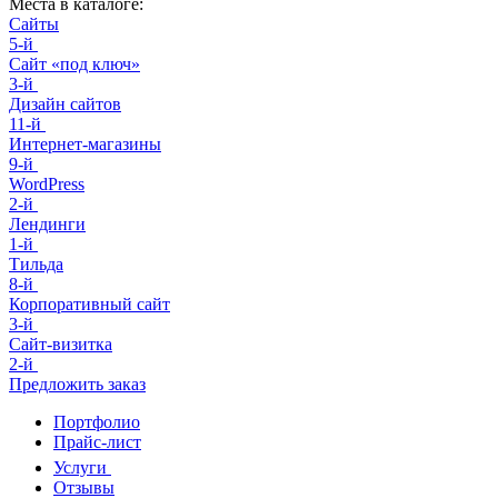
Места в каталоге:
Сайты
5-й
Сайт «под ключ»
3-й
Дизайн сайтов
11-й
Интернет-магазины
9-й
WordPress
2-й
Лендинги
1-й
Тильда
8-й
Корпоративный сайт
3-й
Сайт-визитка
2-й
Предложить заказ
Портфолио
Прайс-лист
Услуги
Отзывы