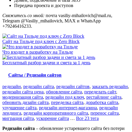
Домен, подключение и база SEO
Передача проекта и доступов
Свяжитесь со мной:
почта vasiliy-mihailovich@mail.ru,
Telegram @Vasiliy_mihailovich, MAX и WhatsApp
+79246416233.
Сайт на Тильде под ключ с Zero Block
Что входит в разработку на Тильде
Бесплатный разбор задачи и смета за 1 день
Сайты / Редизайн сайтов
редизайн
,
редизайн сайта
,
редизайн сайтов
,
заказать редизайн
,
редизайн сайта цена
,
обновление сайта
,
переделать сайт
,
модернизация сайта
,
редизайн под ключ
,
рестайлинг сайта
,
обновить дизайн сайта
,
переделка сайта
,
доработка сайта
,
улучшение сайта
,
редизайн интернет-магазина
,
редизайн
лендинга
,
редизайн корпоративного сайта
,
перенос сайта
,
миграция сайта
,
ускорение сайта
…
Все 23 тега
Редизайн сайта
– обновление устаревшего сайта без потери