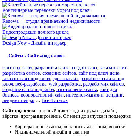
Контейнерные перевозки морем под ключ
Renowa — студия премиальной недвижимости
Видеопродакшн полного цикла
Design Now - Дизайн интерьер
Сайты / Сайт «под ключ»
сайт под ключ
,
разработка сайта
,
создать сайт
,
заказать сайт
,
разработка сайтов
,
создание сайтов
,
сайт под ключ цена
,
заказать сайт под ключ
,
сделать сайт
,
разработка сайта под
ключ
,
веб-разработка
,
web разработка
,
разработчик сайтов
,
создание сайта под ключ
,
изготовление сайта
,
сайт для
бизнеса
,
корпоративный сайт
,
интернет-магазин
,
лендинг
,
лендинг пейдж
…
Все 45 тегов
Сайт под ключ
– полный цикл в одних руках: дизайн,
вёрстка, программирование. От идеи до запуска и поддержки.
Корпоративные сайты, лендинги, магазины, визитки
Индивидуальный дизайн и адаптив