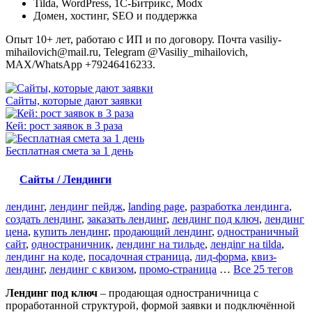
Tilda, WordPress, 1С-Битрикс, Modx
Домен, хостинг, SEO и поддержка
Опыт 10+ лет, работаю с ИП и по договору. Почта vasiliy-
mihailovich@mail.ru, Telegram @Vasiliy_mihailovich,
MAX/WhatsApp +79246416233.
Сайты, которые дают заявки
Кей: рост заявок в 3 раза
Бесплатная смета за 1 день
Сайты / Лендинги
лендинг
,
лендинг пейдж
,
landing page
,
разработка лендинга
,
создать лендинг
,
заказать лендинг
,
лендинг под ключ
,
лендинг
цена
,
купить лендинг
,
продающий лендинг
,
одностраничный
сайт
,
одностраничник
,
лендинг на тильде
,
лендinг на tilda
,
лендинг на коде
,
посадочная страница
,
лид-форма
,
квиз-
лендинг
,
лендинг с квизом
,
промо-страница
…
Все 25 тегов
Лендинг под ключ
– продающая одностраничница с
проработанной структурой, формой заявки и подключённой