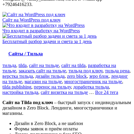
+79246416233.
Сайт на WordPress под ключ
Что входит в разработку на WordPress
Бесплатный разбор задачи и смета за 1 день
Сайты / Тильда
тильда
,
tilda
,
сайт на тильде
,
сайт на tilda
,
разработка на
тильде
,
заказать сайт на тильде
,
тильда под ключ
,
тильда цена
,
верстка тильда
,
дизайн тильда
,
zero block
,
зеро блок
,
лендинг
на тильде
,
магазин на тильде
,
многостраничник на тильде
,
tilda publishing
,
перенос на тильду
,
доработка тильда
,
настройка тильда
,
сайт визитка на тильде
…
Все 24 тега
Сайт на Tilda под ключ
– быстрый запуск с индивидуальным
дизайном в Zero Block. Лендинги, многостраничники и
магазины.
Дизайн в Zero Block, а не шаблон
Формы заявок и приём оплаты