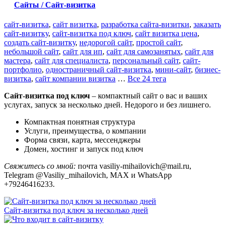
Сайты / Сайт-визитка
сайт-визитка
,
сайт визитка
,
разработка сайта-визитки
,
заказать
сайт-визитку
,
сайт-визитка под ключ
,
сайт визитка цена
,
создать сайт-визитку
,
недорогой сайт
,
простой сайт
,
небольшой сайт
,
сайт для ип
,
сайт для самозанятых
,
сайт для
мастера
,
сайт для специалиста
,
персональный сайт
,
сайт-
портфолио
,
одностраничный сайт-визитка
,
мини-сайт
,
бизнес-
визитка
,
сайт компании визитка
…
Все 24 тега
Сайт-визитка под ключ
– компактный сайт о вас и ваших
услугах, запуск за несколько дней. Недорого и без лишнего.
Компактная понятная структура
Услуги, преимущества, о компании
Форма связи, карта, мессенджеры
Домен, хостинг и запуск под ключ
Свяжитесь со мной:
почта vasiliy-mihailovich@mail.ru,
Telegram @Vasiliy_mihailovich, MAX и WhatsApp
+79246416233.
Сайт-визитка под ключ за несколько дней