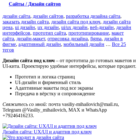
Сайты / Дизайн сайтов
дизайн сайта
,
дизайн сайтов
,
разработка дизайна сайта
,
заказать дизайн сайта
,
дизайн сайта под ключ
,
дизайн сайта
цена
,
ui дизайн
,
ux дизайн
,
ui/ux дизайн
,
веб-дизайн
,
дизайн
интерфейсов
,
прототип сайта
,
прототипирование
,
макет
сайта
,
дизайн-макет
,
отрисовка дизайна
,
figma
,
дизайн в
фигме
,
адаптивный дизайн
,
мобильный дизайн
…
Все 25
тегов
Дизайн сайта под ключ
– от прототипа до готовых макетов и
UI-кита. Проектирую удобные интерфейсы, которые продают.
Прототип и логика страниц
UI-дизайн и фирменный стиль
Адаптивные макеты под все экраны
Передача в вёрстку и сопровождение
Свяжитесь со мной:
почта vasiliy-mihailovich@mail.ru,
Telegram @Vasiliy_mihailovich, MAX и WhatsApp
+79246416233.
Дизайн сайта: UX/UI и адаптив под ключ