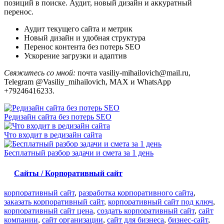
позиций в поиске. Аудит, новый дизайн и аккуратный
перенос.
Аудит текущего сайта и метрик
Новый дизайн и удобная структура
Перенос контента без потерь SEO
Ускорение загрузки и адаптив
Свяжитесь со мной:
почта vasiliy-mihailovich@mail.ru,
Telegram @Vasiliy_mihailovich, MAX и WhatsApp
+79246416233.
Редизайн сайта без потерь SEO
Что входит в редизайн сайта
Бесплатный разбор задачи и смета за 1 день
Сайты / Корпоративный сайт
корпоративный сайт
,
разработка корпоративного сайта
,
заказать корпоративный сайт
,
корпоративный сайт под ключ
,
корпоративный сайт цена
,
создать корпоративный сайт
,
сайт
компании
,
сайт организации
,
сайт для бизнеса
,
бизнес-сайт
,