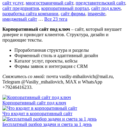
сайт услуг
,
многостраничный сайт
,
представительский сайт
,
сайт предприятия
,
корпоративный портал
,
сайт под ключ
,
разработка сайта компании
,
сайт фирмы
,
imagesite
,
имиджевый сайт
…
Все 23 тега
Корпоративный сайт под ключ
– сайт, который внушает
доверие и приводит клиентов. Структура, дизайн и
продающие тексты.
Проработанная структура и разделы
Фирменный стиль и адаптивный дизайн
Каталог услуг, проекты, кейсы
Формы заявок и интеграция с CRM
Свяжитесь со мной:
почта vasiliy-mihailovich@mail.ru,
Telegram @Vasiliy_mihailovich, MAX и WhatsApp
+79246416233.
Корпоративный сайт под ключ
Что входит в корпоративный сайт
Бесплатный разбор задачи и смета за 1 день