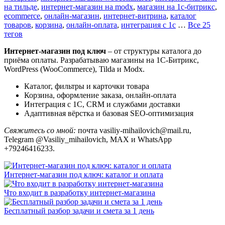
на тильде
,
интернет-магазин на modx
,
магазин на 1с-битрикс
,
ecommerce
,
онлайн-магазин
,
интернет-витрина
,
каталог
товаров
,
корзина
,
онлайн-оплата
,
интеграция с 1с
…
Все 25
тегов
Интернет-магазин под ключ
– от структуры каталога до
приёма оплаты. Разрабатываю магазины на 1С-Битрикс,
WordPress (WooCommerce), Tilda и Modx.
Каталог, фильтры и карточки товара
Корзина, оформление заказа, онлайн-оплата
Интеграция с 1С, CRM и службами доставки
Адаптивная вёрстка и базовая SEO-оптимизация
Свяжитесь со мной:
почта vasiliy-mihailovich@mail.ru,
Telegram @Vasiliy_mihailovich, MAX и WhatsApp
+79246416233.
Интернет-магазин под ключ: каталог и оплата
Что входит в разработку интернет-магазина
Бесплатный разбор задачи и смета за 1 день