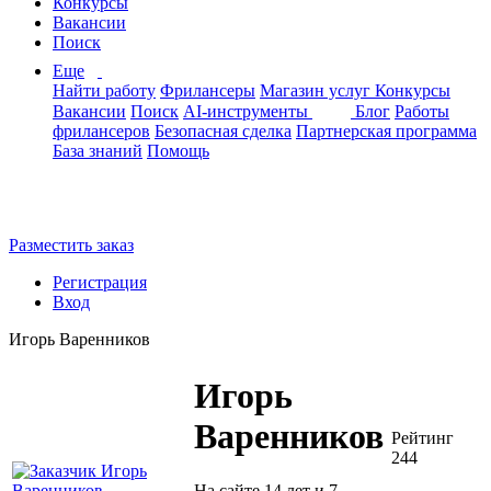
Конкурсы
Вакансии
Поиск
Еще
Найти работу
Фрилансеры
Магазин услуг
Конкурсы
Вакансии
Поиск
AI-инструменты
Блог
Работы
фрилансеров
Безопасная сделка
Партнерская программа
База знаний
Помощь
Разместить заказ
Регистрация
Вход
Игорь Варенников
Игорь
Варенников
Рейтинг
244
На сайте 14 лет и 7