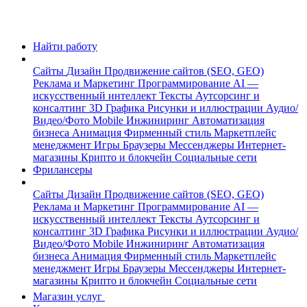
Найти работу
Сайты
Дизайн
Продвижение сайтов (SEO, GEO)
Реклама и Маркетинг
Программирование
AI —
искусственный интеллект
Тексты
Аутсорсинг и
консалтинг
3D Графика
Рисунки и иллюстрации
Аудио/
Видео/Фото
Mobile
Инжиниринг
Автоматизация
бизнеса
Анимация
Фирменный стиль
Маркетплейс
менеджмент
Игры
Браузеры
Мессенджеры
Интернет-
магазины
Крипто и блокчейн
Социальные сети
Фрилансеры
Сайты
Дизайн
Продвижение сайтов (SEO, GEO)
Реклама и Маркетинг
Программирование
AI —
искусственный интеллект
Тексты
Аутсорсинг и
консалтинг
3D Графика
Рисунки и иллюстрации
Аудио/
Видео/Фото
Mobile
Инжиниринг
Автоматизация
бизнеса
Анимация
Фирменный стиль
Маркетплейс
менеджмент
Игры
Браузеры
Мессенджеры
Интернет-
магазины
Крипто и блокчейн
Социальные сети
Магазин услуг