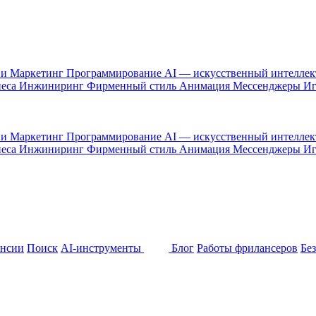
 и Маркетинг
Программирование
AI — искусственный интелле
неса
Инжиниринг
Фирменный стиль
Анимация
Мессенджеры
И
 и Маркетинг
Программирование
AI — искусственный интелле
неса
Инжиниринг
Фирменный стиль
Анимация
Мессенджеры
И
ансии
Поиск
AI-инструменты
Блог
Работы фрилансеров
Бе