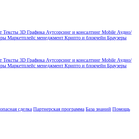
кт
Тексты
3D Графика
Аутсорсинг и консалтинг
Mobile
Аудио/
гры
Маркетплейс менеджмент
Крипто и блокчейн
Браузеры
кт
Тексты
3D Графика
Аутсорсинг и консалтинг
Mobile
Аудио/
гры
Маркетплейс менеджмент
Крипто и блокчейн
Браузеры
зопасная сделка
Партнерская программа
База знаний
Помощь