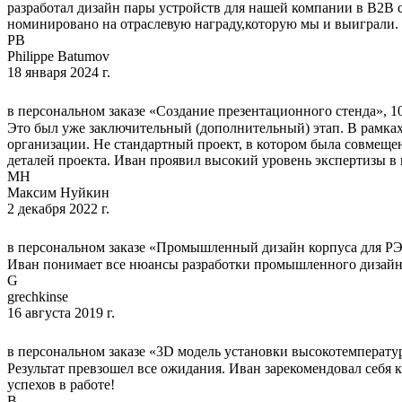
разработал дизайн пары устройств для нашей компании в B2B с
номинировано на отраслевую награду,которую мы и выиграли. 
PB
Philippe Batumov
18 января 2024 г.
в персональном заказе «Создание презентационного стенда», 10
Это был уже заключительный (дополнительный) этап. В рамка
организации. Не стандартный проект, в котором была совмеще
деталей проекта. Иван проявил высокий уровень экспертизы в 
МН
Макcим Нуйкин
2 декабря 2022 г.
в персональном заказе «Промышленный дизайн корпуса для РЭ
Иван понимает все нюансы разработки промышленного дизайна 
G
grechkinse
16 августа 2019 г.
в персональном заказе «3D модель установки высокотемператур
Результат превзошел все ожидания. Иван зарекомендовал себя 
успехов в работе!
В