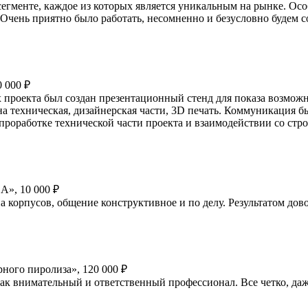
егменте, каждое из которых является уникальным на рынке. Особ
Очень приятно было работать, несомненно и безусловно будем с
 000 ₽
х проекта был создан презентационный стенд для показа возмо
на техническая, дизайнерская части, 3D печать. Коммуникация 
проработке технической части проекта и взаимодействии со стр
А», 10 000 ₽
корпусов, общение конструктивное и по делу. Результатом дово
ного пиролиза», 120 000 ₽
как внимательный и ответственный профессионал. Все четко, да