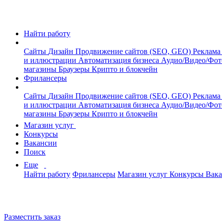
Найти работу
Сайты
Дизайн
Продвижение сайтов (SEO, GEO)
Реклама
и иллюстрации
Автоматизация бизнеса
Аудио/Видео/Фо
магазины
Браузеры
Крипто и блокчейн
Фрилансеры
Сайты
Дизайн
Продвижение сайтов (SEO, GEO)
Реклама
и иллюстрации
Автоматизация бизнеса
Аудио/Видео/Фо
магазины
Браузеры
Крипто и блокчейн
Магазин услуг
Конкурсы
Вакансии
Поиск
Еще
Найти работу
Фрилансеры
Магазин услуг
Конкурсы
Вак
Разместить заказ