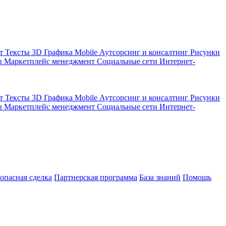
кт
Тексты
3D Графика
Mobile
Аутсорсинг и консалтинг
Рисунки
ы
Маркетплейс менеджмент
Социальные сети
Интернет-
кт
Тексты
3D Графика
Mobile
Аутсорсинг и консалтинг
Рисунки
ы
Маркетплейс менеджмент
Социальные сети
Интернет-
зопасная сделка
Партнерская программа
База знаний
Помощь