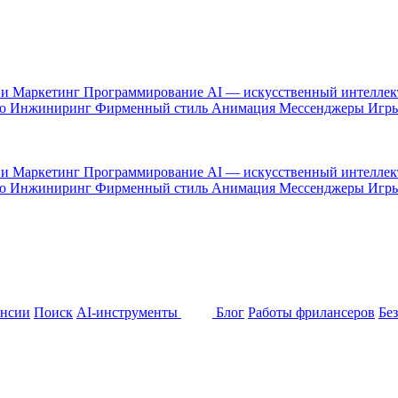
 и Маркетинг
Программирование
AI — искусственный интелле
то
Инжиниринг
Фирменный стиль
Анимация
Мессенджеры
Игр
 и Маркетинг
Программирование
AI — искусственный интелле
то
Инжиниринг
Фирменный стиль
Анимация
Мессенджеры
Игр
ансии
Поиск
AI-инструменты
Блог
Работы фрилансеров
Бе