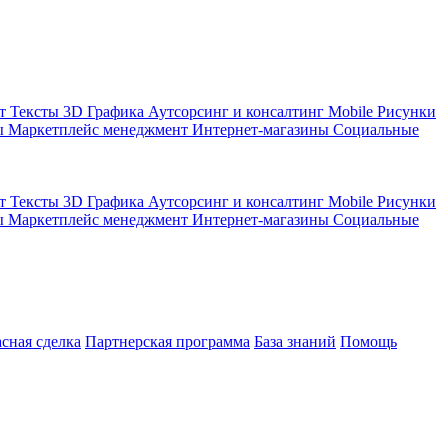
кт
Тексты
3D Графика
Аутсорсинг и консалтинг
Mobile
Рисунки
ы
Маркетплейс менеджмент
Интернет-магазины
Социальные
кт
Тексты
3D Графика
Аутсорсинг и консалтинг
Mobile
Рисунки
ы
Маркетплейс менеджмент
Интернет-магазины
Социальные
асная сделка
Партнерская программа
База знаний
Помощь