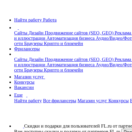
Найти работу
Работа
Сайты
Дизайн
Продвижение сайтов (SEO, GEO)
Реклама
и иллюстрации
Автоматизация бизнеса
Аудио/Видео/Фо
сети
Браузеры
Крипто и блокчейн
Фрилансеры
Сайты
Дизайн
Продвижение сайтов (SEO, GEO)
Реклама
и иллюстрации
Автоматизация бизнеса
Аудио/Видео/Фо
сети
Браузеры
Крипто и блокчейн
Магазин услуг
Конкурсы
Вакансии
Еще
Найти работу
Все фрилансеры
Магазин услуг
Конкурсы
Скидки и подарки для пользователей FL.ru от парт
Вам доступны скидки и подарки от партнеров FL.ru
Пон