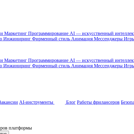
 и Маркетинг
Программирование
AI — искусственный интелле
то
Инжиниринг
Фирменный стиль
Анимация
Мессенджеры
Игр
 и Маркетинг
Программирование
AI — искусственный интелле
то
Инжиниринг
Фирменный стиль
Анимация
Мессенджеры
Игр
Вакансии
AI-инструменты
Блог
Работы фрилансеров
Безоп
неров платформы
ятно