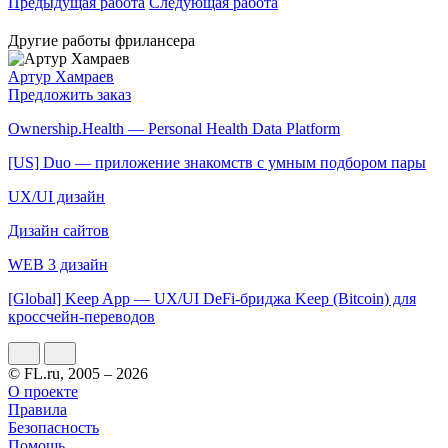
Предыдущая работа
Следующая работа
Другие работы фрилансера
Артур Хамраев
Предложить заказ
Ownership.Health — Personal Health Data Platform
[US] Duo — приложение знакомств с умным подбором пары
UX/UI дизайн
Дизайн сайтов
WEB 3 дизайн
[Global] Keep App — UX/UI DeFi-бриджа Keep (Bitcoin) для
кроссчейн-переводов
© FL.ru, 2005 – 2026
О проекте
Правила
Безопасность
Помощь