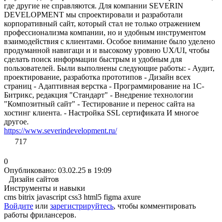
где другие не справляются. Для компании SEVERIN
DEVELOPMENT мы спроектировали и разработали
корпоративный сайт, который стал не только отражением
профессионализма компании, но и удобным инструментом
взаимодействия с клиентами. Особое внимание было уделено
продуманной навигаци и и высокому уровню UX/UI, чтобы
сделать поиск информации быстрым и удобным для
пользователей. Были выполнены следующие работы: - Аудит,
проектирование, разработка прототипов - Дизайн всех
страниц - Адаптивная верстка - Программирование на 1С-
Битрикс, редакция "Стандарт" - Внедрение технологии
"Композитный сайт" - Тестирование и перенос сайта на
хостинг клиента. - Настройка SSL сертификата И многое
другое.
https://www.severindevelopment.ru/
717
0
Опубликовано: 03.02.25 в 19:09
Дизайн сайтов
Инструменты и навыки
cms bitrix
javascript
css3
html5
figma
axure
Войдите
или
зарегистрируйтесь
, чтобы комментировать
работы фрилансеров.