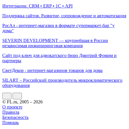
Интеграции. CRM • ERP • 1С • API
Поддержка сайтов. Развитие, сопровождение и автоматизация
РосАл - интернет-магазин в формате супермаркет-бар "у
дома"
SEVERIN DEVELOPMENT — крупнейшая в России
независимая инжиниринговая компания
Сайт под ключ для адвокатского бюро Дмитрий Фомим и
партнеры
СветДекор - интернет-магазинов товаров для дома
SILART – Российский производитель микроклиматического
оборудования
© FL.ru, 2005 – 2026
О проекте
Правила
Безопасность
Помощь