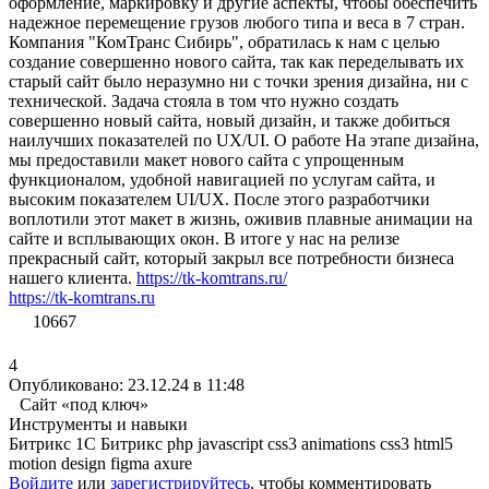
оформление, маркировку и другие аспекты, чтобы обеспечить
надежное перемещение грузов любого типа и веса в 7 стран.
Компания "КомТранс Сибирь", обратилась к нам с целью
создание совершенно нового сайта, так как переделывать их
старый сайт было неразумно ни с точки зрения дизайна, ни с
технической. Задача стояла в том что нужно создать
совершенно новый сайта, новый дизайн, и также добиться
наилучших показателей по UX/UI. О работе На этапе дизайна,
мы предоставили макет нового сайта с упрощенным
функционалом, удобной навигацией по услугам сайта, и
высоким показателем UI/UX. После этого разработчики
воплотили этот макет в жизнь, оживив плавные анимации на
сайте и всплывающих окон. В итоге у нас на релизе
прекрасный сайт, который закрыл все потребности бизнеса
нашего клиента.
https://tk-komtrans.ru/
https://tk-komtrans.ru
10667
4
Опубликовано: 23.12.24 в 11:48
Сайт «под ключ»
Инструменты и навыки
Битрикс
1С Битрикс
php
javascript
css3 animations
css3
html5
motion design
figma
axure
Войдите
или
зарегистрируйтесь
, чтобы комментировать