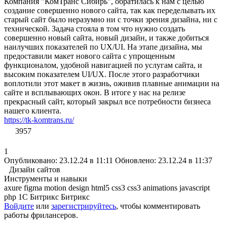
Компания "КомТранс Сибирь", обратилась к нам с целью
создание совершенно нового сайта, так как переделывать их
старый сайт было неразумно ни с точки зрения дизайна, ни с
технической. Задача стояла в том что нужно создать
совершенно новый сайта, новый дизайн, и также добиться
наилучших показателей по UX/UI. На этапе дизайна, мы
предоставили макет нового сайта с упрощенным
функционалом, удобной навигацией по услугам сайта, и
высоким показателем UI/UX. После этого разработчики
воплотили этот макет в жизнь, оживив плавные анимации на
сайте и всплывающих окон. В итоге у нас на релизе
прекрасный сайт, который закрыл все потребности бизнеса
нашего клиента.
https://tk-komtrans.ru/
3957
1
Опубликовано: 23.12.24 в 11:11
Обновлено: 23.12.24 в 11:37
Дизайн сайтов
Инструменты и навыки
axure
figma
motion design
html5
css3
css3 animations
javascript
php
1С Битрикс
Битрикс
Войдите
или
зарегистрируйтесь
, чтобы комментировать
работы фрилансеров.