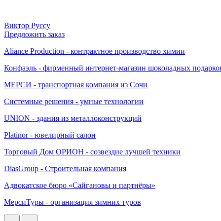
Виктор Руссу
Предложить заказ
Aliance Production - контрактное производство химии
Конфаэль - фирменный интернет-магазин шоколадных подарко
МЕРСИ - транспортная компания из Сочи
Системные решения - умные технологии
UNION - здания из металлоконструкций
Platinor - ювелирный салон
Торговый Дом ОРИОН - созвездие лучшей техники
DiasGroup - Строительная компания
Адвокатское бюро «Сайгановы и партнёры»
МерсиТуры - организация зимних туров