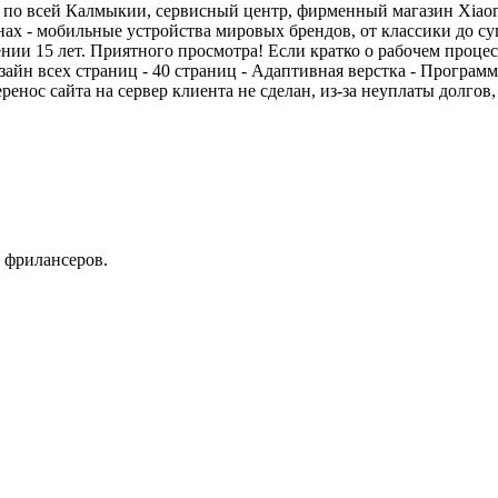
и по всей Калмыкии, сервисный центр, фирменный магазин Xiao
инах - мобильные устройства мировых брендов, от классики до 
ении 15 лет. Приятного просмотра! Если кратко о рабочем проце
изайн всех страниц - 40 страниц - Адаптивная верстка - Програ
енос сайта на сервер клиента не сделан, из-за неуплаты долгов
 фрилансеров.