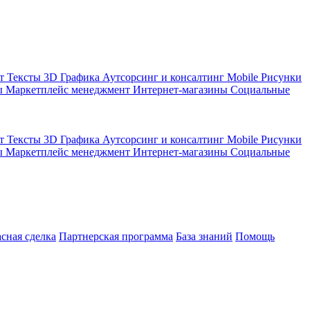
кт
Тексты
3D Графика
Аутсорсинг и консалтинг
Mobile
Рисунки
ы
Маркетплейс менеджмент
Интернет-магазины
Социальные
кт
Тексты
3D Графика
Аутсорсинг и консалтинг
Mobile
Рисунки
ы
Маркетплейс менеджмент
Интернет-магазины
Социальные
асная сделка
Партнерская программа
База знаний
Помощь