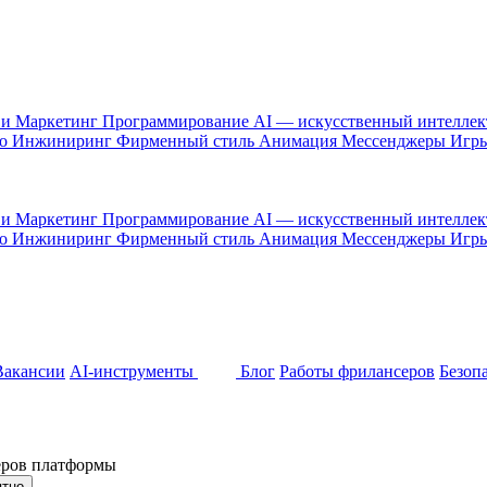
 и Маркетинг
Программирование
AI — искусственный интелле
то
Инжиниринг
Фирменный стиль
Анимация
Мессенджеры
Игр
 и Маркетинг
Программирование
AI — искусственный интелле
то
Инжиниринг
Фирменный стиль
Анимация
Мессенджеры
Игр
Вакансии
AI-инструменты
Блог
Работы фрилансеров
Безоп
неров платформы
ятно