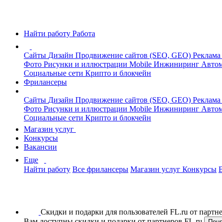
Найти работу
Работа
Сайты
Дизайн
Продвижение сайтов (SEO, GEO)
Реклама
Фото
Рисунки и иллюстрации
Mobile
Инжиниринг
Автом
Социальные сети
Крипто и блокчейн
Фрилансеры
Сайты
Дизайн
Продвижение сайтов (SEO, GEO)
Реклама
Фото
Рисунки и иллюстрации
Mobile
Инжиниринг
Автом
Социальные сети
Крипто и блокчейн
Магазин услуг
Конкурсы
Вакансии
Еще
Найти работу
Все фрилансеры
Магазин услуг
Конкурсы
Скидки и подарки для пользователей FL.ru от парт
Вам доступны скидки и подарки от партнеров FL.ru
Пон