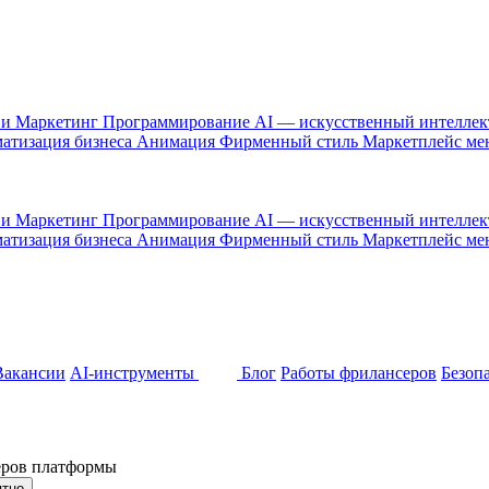
 и Маркетинг
Программирование
AI — искусственный интелле
атизация бизнеса
Анимация
Фирменный стиль
Маркетплейс м
 и Маркетинг
Программирование
AI — искусственный интелле
атизация бизнеса
Анимация
Фирменный стиль
Маркетплейс м
Вакансии
AI-инструменты
Блог
Работы фрилансеров
Безоп
неров платформы
ятно