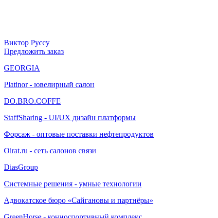
Виктор Руссу
Предложить заказ
GEORGIA
Platinor - ювелирный салон
DO.BRO.COFFE
StaffSharing - UI/UX дизайн платформы
Форсаж - оптовые поставки нефтепродуктов
Oirat.ru - сеть салонов связи
DiasGroup
Системные решения - умные технологии
Адвокатское бюро «Сайгановы и партнёры»
GreenHorse - конноспортивный комплекс