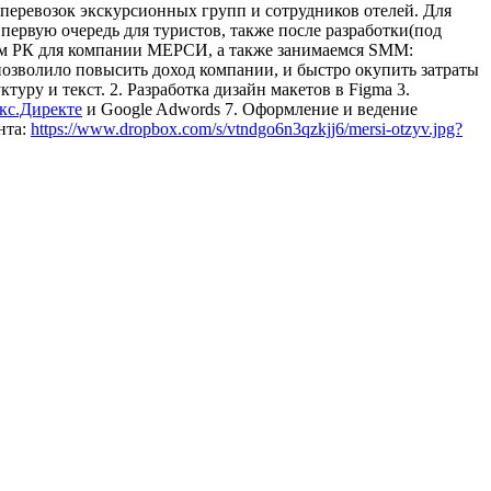
перевозок экскурсионных групп и сотрудников отелей. Для
ервую очередь для туристов, также после разработки(под
дем РК для компании МЕРСИ, а также занимаемся SMM:
позволило повысить доход компании, и быстро окупить затраты
уру и текст. 2. Разработка дизайн макетов в Figma 3.
кс.Директе
и Google Adwords 7. Оформление и ведение
нта:
https://www.dropbox.com/s/vtndgo6n3qzkjj6/mersi-otzyv.jpg?