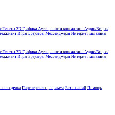
кт
Тексты
3D Графика
Аутсорсинг и консалтинг
Аудио/Видео/
енеджмент
Игры
Браузеры
Мессенджеры
Интернет-магазины
кт
Тексты
3D Графика
Аутсорсинг и консалтинг
Аудио/Видео/
енеджмент
Игры
Браузеры
Мессенджеры
Интернет-магазины
асная сделка
Партнерская программа
База знаний
Помощь