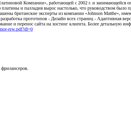
Платиновой Компании», работающей с 2002 г. и занимающейся 
з платины и палладия вырос настолько, что руководством было 
глашены британские эксперты из компании «Johnson Matthe», и
разработка прототипов - Дизайн всех страниц - Адаптивная ве
вание и перенос сайта на хостинг клиента. Более детальную ин
inor-rew.pdf?dl=0
 фрилансеров.