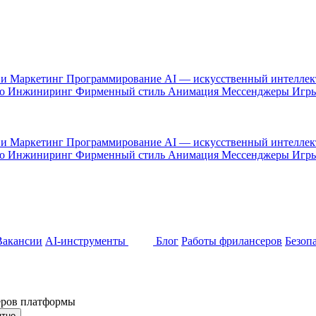
 и Маркетинг
Программирование
AI — искусственный интелле
то
Инжиниринг
Фирменный стиль
Анимация
Мессенджеры
Игр
 и Маркетинг
Программирование
AI — искусственный интелле
то
Инжиниринг
Фирменный стиль
Анимация
Мессенджеры
Игр
Вакансии
AI-инструменты
Блог
Работы фрилансеров
Безоп
неров платформы
ятно