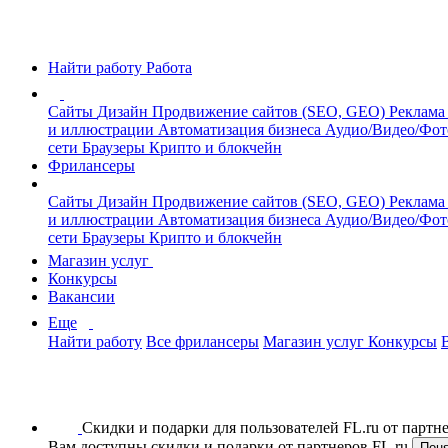
Найти работу
Работа
Сайты
Дизайн
Продвижение сайтов (SEO, GEO)
Реклама
и иллюстрации
Автоматизация бизнеса
Аудио/Видео/Фо
сети
Браузеры
Крипто и блокчейн
Фрилансеры
Сайты
Дизайн
Продвижение сайтов (SEO, GEO)
Реклама
и иллюстрации
Автоматизация бизнеса
Аудио/Видео/Фо
сети
Браузеры
Крипто и блокчейн
Магазин услуг
Конкурсы
Вакансии
Еще
Найти работу
Все фрилансеры
Магазин услуг
Конкурсы
Скидки и подарки для пользователей FL.ru от парт
Вам доступны скидки и подарки от партнеров FL.ru
Пон