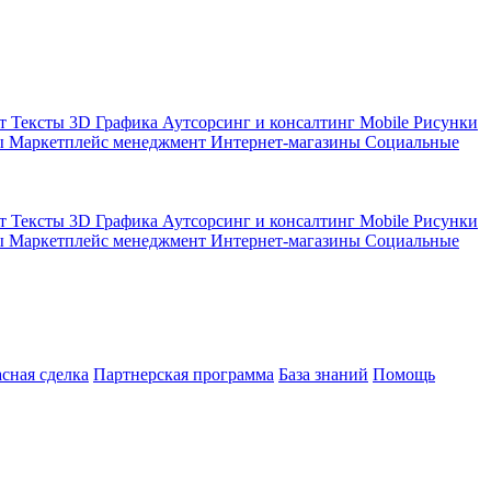
кт
Тексты
3D Графика
Аутсорсинг и консалтинг
Mobile
Рисунки
ы
Маркетплейс менеджмент
Интернет-магазины
Социальные
кт
Тексты
3D Графика
Аутсорсинг и консалтинг
Mobile
Рисунки
ы
Маркетплейс менеджмент
Интернет-магазины
Социальные
асная сделка
Партнерская программа
База знаний
Помощь