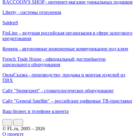
RACCOON'S SHOP - интернет-магазин уникальных подарков
Liberty - системы отопления
SaldenS
FinLine – ведущая российская организация в сфере залогового
кредитования
Кенвик - автономные инженерные коммуникации под ключ
French Trade House - официальный дистрибьютор
аэрозольного оборудования
ОкнаСказка - производство, продажа и монтаж изделий из
ПВХ
Сайт "Stomexpert" - стоматологическое оборудование
Сайт "General Satellite" – российские цифровые ТВ-приставки
Ваш бизнес в телефоне клиента
© FL.ru, 2005 – 2026
О проекте