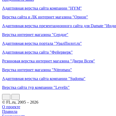
Адаптивная верстка сайта компании "HYM"
Верстка сайта и ЛК интернет магазина "Орион"
Адаптивная верстка презентационного сайта для Damate "Инд
Верстка интернет магазина "Сердце"
Адаптивная верстка портала "УралПилот.ru"
Адаптивная верстка сайта "Фейерверк"
Резиновая верстка интернет магазина "Двери Всем"
Верстка интернет магазина "Nitromass"
Адаптивная верстка сайта компании "Sudoma"
Верстка сайта тур компании "Levelix"
© FL.ru, 2005 – 2026
О проекте
Правила