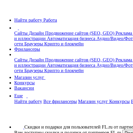
Найти работу
Работа
Сайты
Дизайн
Продвижение сайтов (SEO, GEO)
Реклама
и иллюстрации
Автоматизация бизнеса
Аудио/Видео/Фо
сети
Браузеры
Крипто и блокчейн
Фрилансеры
Сайты
Дизайн
Продвижение сайтов (SEO, GEO)
Реклама
и иллюстрации
Автоматизация бизнеса
Аудио/Видео/Фо
сети
Браузеры
Крипто и блокчейн
Магазин услуг
Конкурсы
Вакансии
Еще
Найти работу
Все фрилансеры
Магазин услуг
Конкурсы
Скидки и подарки для пользователей FL.ru от парт
Вам доступны скидки и подарки от партнеров FL.ru
Пон