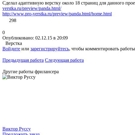
Сделал адаптивную верстку около 18 страниц для данного проек
verstka.ru/preview/panda.html/
http://www.pro-verstka.ru/preview/panda.html/home.html
298
0
Опубликовано: 02.12.15 в 20:09
Верстка
Войдите
или
зарегистрируйтесь
, чтобы комментировать работы
Предыдущая работа
Следующая работа
Другие работы фрилансера
Виктор Руссу
Предложить заказ