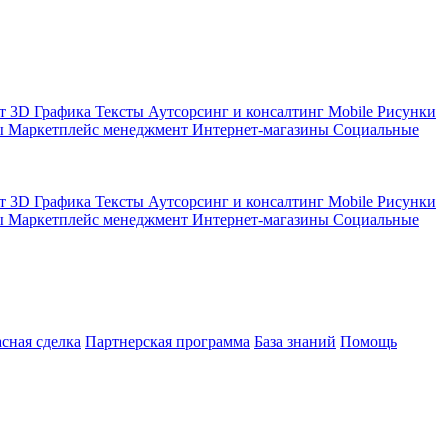
кт
3D Графика
Тексты
Аутсорсинг и консалтинг
Mobile
Рисунки
ы
Маркетплейс менеджмент
Интернет-магазины
Социальные
кт
3D Графика
Тексты
Аутсорсинг и консалтинг
Mobile
Рисунки
ы
Маркетплейс менеджмент
Интернет-магазины
Социальные
асная сделка
Партнерская программа
База знаний
Помощь