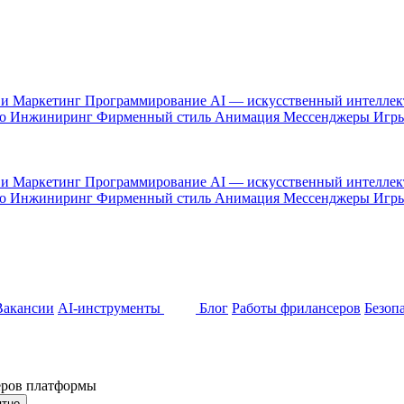
 и Маркетинг
Программирование
AI — искусственный интелле
то
Инжиниринг
Фирменный стиль
Анимация
Мессенджеры
Игр
 и Маркетинг
Программирование
AI — искусственный интелле
то
Инжиниринг
Фирменный стиль
Анимация
Мессенджеры
Игр
Вакансии
AI-инструменты
Блог
Работы фрилансеров
Безоп
неров платформы
ятно