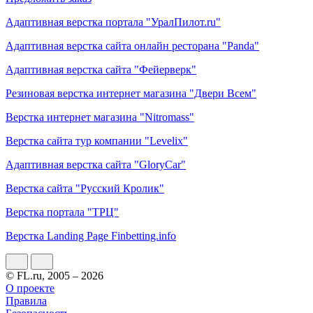
Адаптивная верстка портала "УралПилот.ru"
Адаптивная верстка сайта онлайн ресторана "Panda"
Адаптивная верстка сайта "Фейерверк"
Резиновая верстка интернет магазина "Двери Всем"
Верстка интернет магазина "Nitromass"
Верстка сайта тур компании "Levelix"
Адаптивная верстка сайта "GloryCar"
Верстка сайта "Русский Кролик"
Верстка портала "ТРЦ"
Верстка Landing Page Finbetting.info
© FL.ru, 2005 – 2026
О проекте
Правила