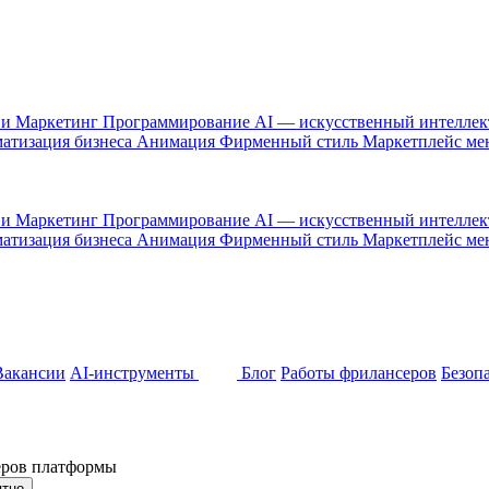
 и Маркетинг
Программирование
AI — искусственный интелле
атизация бизнеса
Анимация
Фирменный стиль
Маркетплейс м
 и Маркетинг
Программирование
AI — искусственный интелле
атизация бизнеса
Анимация
Фирменный стиль
Маркетплейс м
Вакансии
AI-инструменты
Блог
Работы фрилансеров
Безоп
неров платформы
ятно