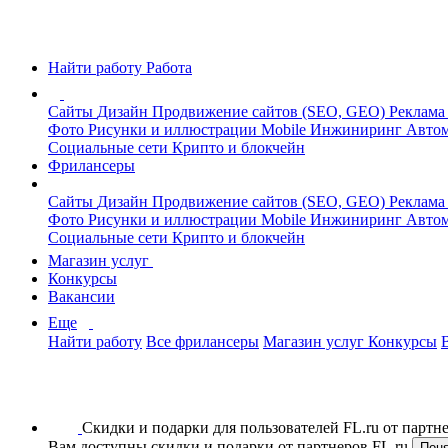
Найти работу
Работа
Сайты
Дизайн
Продвижение сайтов (SEO, GEO)
Реклама
Фото
Рисунки и иллюстрации
Mobile
Инжиниринг
Автом
Социальные сети
Крипто и блокчейн
Фрилансеры
Сайты
Дизайн
Продвижение сайтов (SEO, GEO)
Реклама
Фото
Рисунки и иллюстрации
Mobile
Инжиниринг
Автом
Социальные сети
Крипто и блокчейн
Магазин услуг
Конкурсы
Вакансии
Еще
Найти работу
Все фрилансеры
Магазин услуг
Конкурсы
Скидки и подарки для пользователей FL.ru от парт
Вам доступны скидки и подарки от партнеров FL.ru
Пон