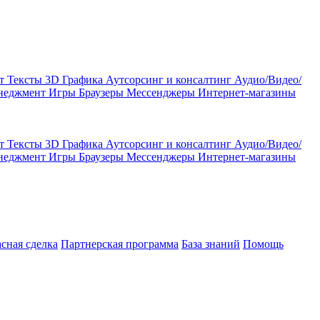
кт
Тексты
3D Графика
Аутсорсинг и консалтинг
Аудио/Видео/
енеджмент
Игры
Браузеры
Мессенджеры
Интернет-магазины
кт
Тексты
3D Графика
Аутсорсинг и консалтинг
Аудио/Видео/
енеджмент
Игры
Браузеры
Мессенджеры
Интернет-магазины
асная сделка
Партнерская программа
База знаний
Помощь