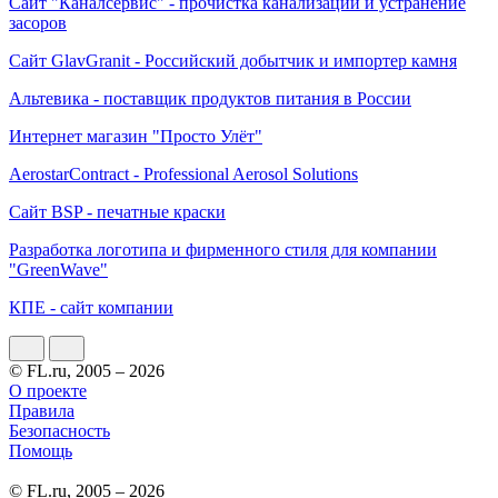
Сайт "Каналсервис" - прочистка канализации и устранение
засоров
Сайт GlavGranit - Российский добытчик и импортер камня
Альтевика - поставщик продуктов питания в России
Интернет магазин "Просто Улёт"
AerostarContract - Professional Aerosol Solutions
Сайт BSP - печатные краски
Разработка логотипа и фирменного стиля для компании
"GreenWave"
КПЕ - сайт компании
© FL.ru, 2005 – 2026
О проекте
Правила
Безопасность
Помощь
© FL.ru, 2005 – 2026